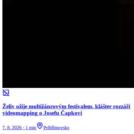
Želiv ožije multižánrovým festivalem, klášter rozzáří
videomapping o Josefu Čapkovi
7. 8. 2026
·
1 min
Pelhřimovsko