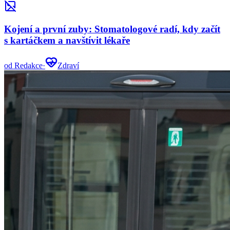
Kojení a první zuby: Stomatologové radí, kdy začít
s kartáčkem a navštívit lékaře
od
Redakce
·
Zdraví