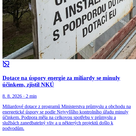
Dotace na úspory energie za miliardy se minuly
účinkem, zjistil NKÚ
8. 8. 2026
·
2 min
Miliardové dotace z programů Ministerstva průmyslu a obchodu na
energetické úspory se podle Nejvyššího kontrolního úřadu minuly
účinkem. Podpora měla na celkovou spotřebu v průmyslu a
službách zanedbatelný vliv a u některých projektů došlo k
podvodům.