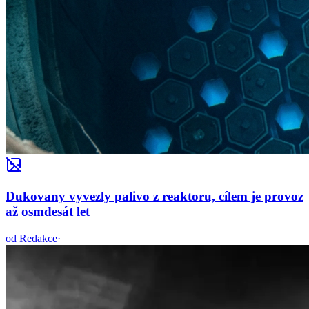
Dukovany vyvezly palivo z reaktoru, cílem je provoz
až osmdesát let
od
Redakce
·