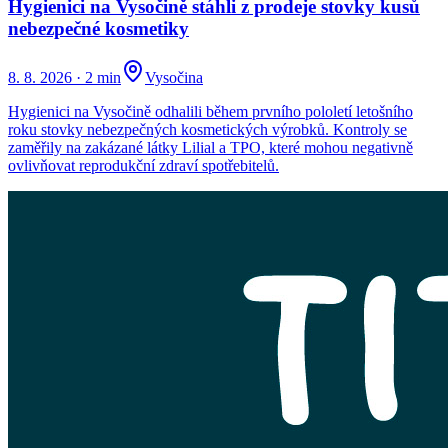
Hygienici na Vysočině stáhli z prodeje stovky kusů
nebezpečné kosmetiky
8. 8. 2026
·
2 min
Vysočina
Hygienici na Vysočině odhalili během prvního pololetí letošního
roku stovky nebezpečných kosmetických výrobků. Kontroly se
zaměřily na zakázané látky Lilial a TPO, které mohou negativně
ovlivňovat reprodukční zdraví spotřebitelů.