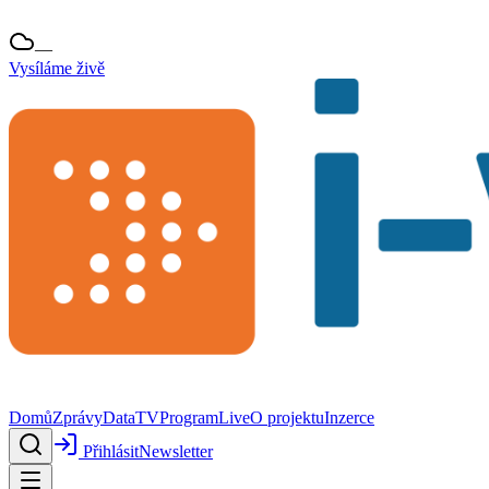
—
Vysíláme živě
Domů
Zprávy
Data
TV
Program
Live
O projektu
Inzerce
Přihlásit
Newsletter