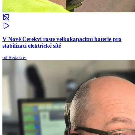
V Nové Cerekvi roste velkokapacitní baterie pro
stabilizaci elektrické sítě
od
Redakce
·