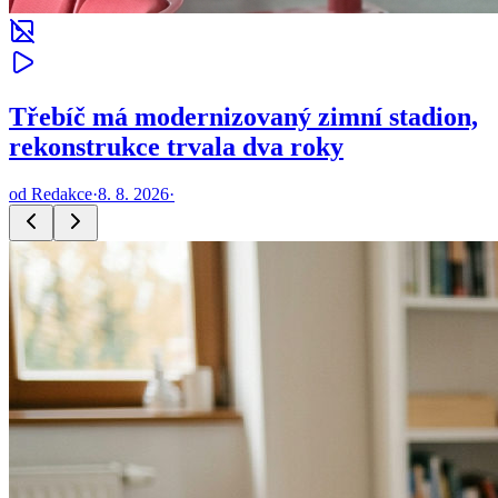
Třebíč má modernizovaný zimní stadion,
rekonstrukce trvala dva roky
od
Redakce
·
8. 8. 2026
·