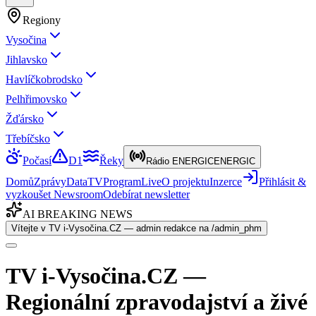
Regiony
Vysočina
Jihlavsko
Havlíčkobrodsko
Pelhřimovsko
Žďársko
Třebíčsko
Počasí
D1
Řeky
Rádio ENERGIC
ENERGIC
Domů
Zprávy
Data
TV
Program
Live
O projektu
Inzerce
Přihlásit &
vyzkoušet Newsroom
Odebírat newsletter
AI BREAKING NEWS
Vítejte v TV i-Vysočina.CZ — admin redakce na /admin_phm
TV i-Vysočina.CZ —
Regionální zpravodajství a živé