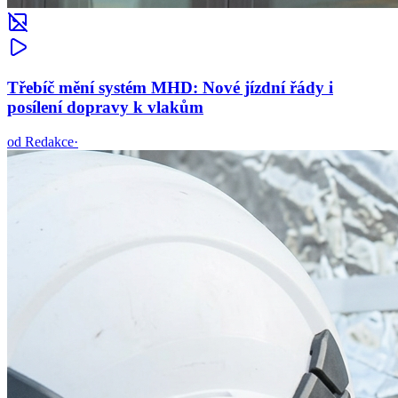
Třebíč mění systém MHD: Nové jízdní řády i
posílení dopravy k vlakům
od
Redakce
·