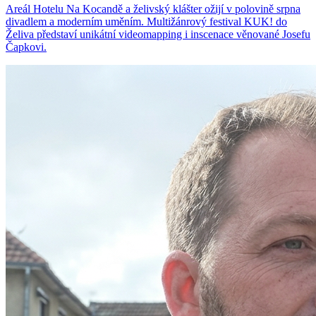
Areál Hotelu Na Kocandě a želivský klášter ožijí v polovině srpna
divadlem a moderním uměním. Multižánrový festival KUK! do
Želiva představí unikátní videomapping i inscenace věnované Josefu
Čapkovi.