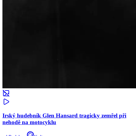
Irský hudebník Glen Hansard tragicky zemřel při
nehodě na motocyklu