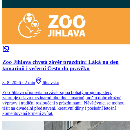
Zoo Jihlava chystá závěr prázdnin: Láká na den
tamarínů i večerní Cestu do pravěku
8. 8. 2026
·
2 min
Jihlavsko
Zoo Jihlava připravila na závěr srpna bohatý program, který
zahrnuje oslavu mezinárodního dne tamarínů, noční dobrodružné
výpravy i tradiční rozloučení s prázdninami. Návštěvníci se mohou
těšit na divadelní představení, kreativní dílny i poslední letošní
komentovaná krmení zvířat.