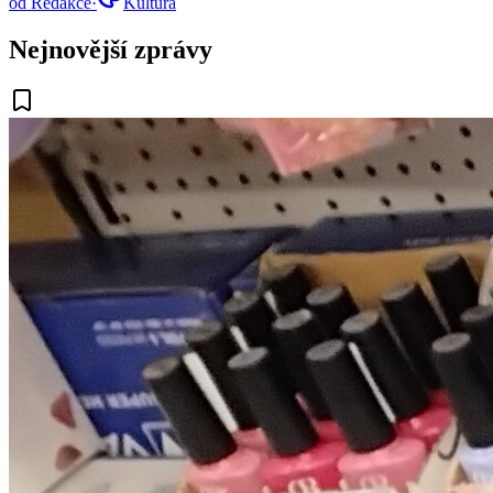
od
Redakce
·
Kultura
Nejnovější zprávy