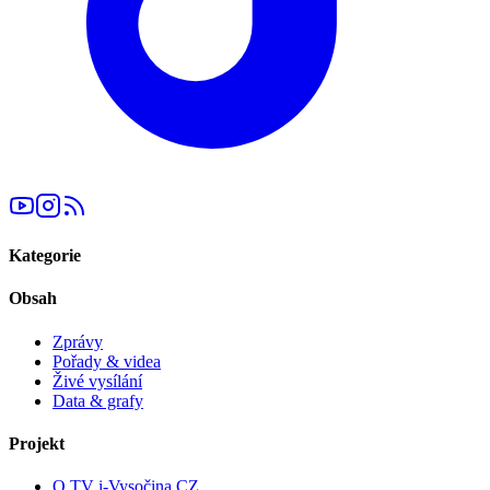
Kategorie
Obsah
Zprávy
Pořady & videa
Živé vysílání
Data & grafy
Projekt
O TV i-Vysočina.CZ