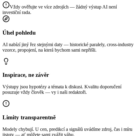
Vždy ověřujte ve více zdrojích — žádný výstup AI není
investiční rada.
Úhel pohledu
AI nabízí jiný řez stejnými daty — historické paralely, cross-industry
vzorce, propojení, na která bychom sami nepřišli.
Inspirace, ne závěr
Výstupy jsou hypotézy a témata k diskusi. Kvalitu doporučení
posuzuje vždy člověk — vy i naši redaktoři.
Limity transparentně
Modely chybují. U cen, predikcí a signálů uvádíme zdroj, čas i míru
jistoty — ať můžete sami zvážit váhu.