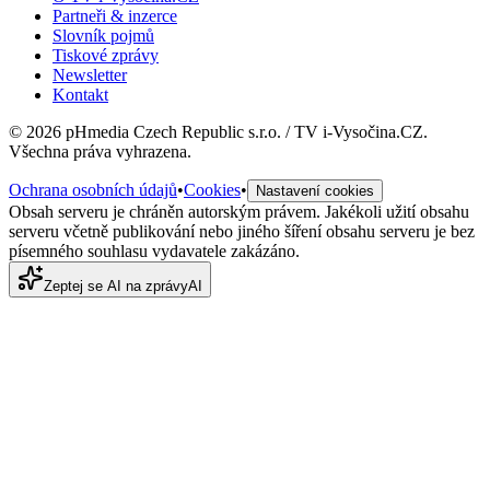
Partneři & inzerce
Slovník pojmů
Tiskové zprávy
Newsletter
Kontakt
©
2026
pHmedia Czech Republic s.r.o. / TV i-Vysočina.CZ.
Všechna práva vyhrazena.
Ochrana osobních údajů
•
Cookies
•
Nastavení cookies
Obsah serveru je chráněn autorským právem. Jakékoli užití obsahu
serveru včetně publikování nebo jiného šíření obsahu serveru je bez
písemného souhlasu vydavatele zakázáno.
Zeptej se AI na zprávy
AI