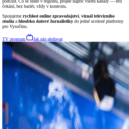
podcast. Co se stane v regionu, projde napříč všemi kanály — bez
čekání, bez bariér, vždy v kontextu.
Spojujeme
rychlost online zpravodajství
,
vizuál televizního
studia
a
hloubku datové žurnalistiky
do jedné ucelené platformy
pro Vysočinu.
TV program
Jak nás sledovat