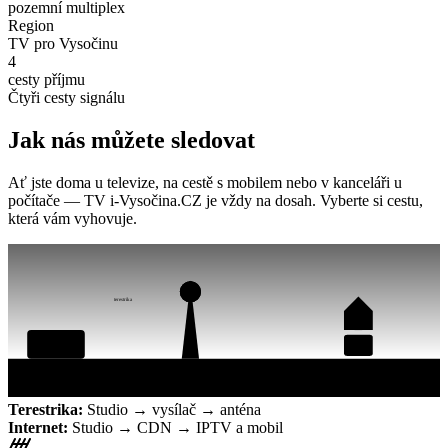
pozemní multiplex
Region
TV pro Vysočinu
4
cesty příjmu
Čtyři cesty signálu
Jak nás můžete sledovat
Ať jste doma u televize, na cestě s mobilem nebo v kanceláři u
počítače — TV i-Vysočina.CZ je vždy na dosah. Vyberte si cestu,
která vám vyhovuje.
terestrika
Anténa
IPTV
Studio
Vysílač · MUX RS 11
internet
CDN
Mobil / web
streaming
Terestrika:
Studio → vysílač → anténa
Internet:
Studio → CDN → IPTV a mobil