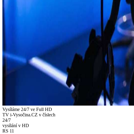
Vysíláme 24/7 ve Full HD
TV i-Vysočina.CZ v číslech
24/7
vysílání v HD
RS 11