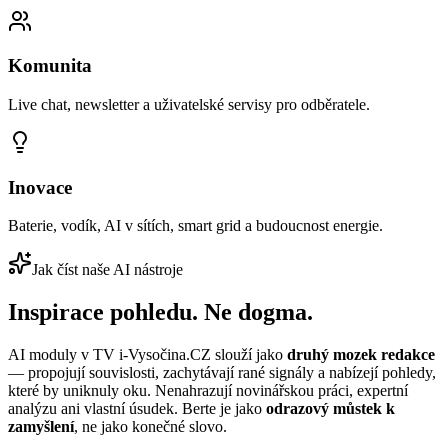
Komunita
Live chat, newsletter a uživatelské servisy pro odběratele.
Inovace
Baterie, vodík, AI v sítích, smart grid a budoucnost energie.
Jak číst naše AI nástroje
Inspirace pohledu.
Ne dogma.
AI moduly v TV i-Vysočina.CZ slouží jako
druhý mozek redakce
— propojují souvislosti, zachytávají rané signály a nabízejí pohledy,
které by uniknuly oku. Nenahrazují novinářskou práci, expertní
analýzu ani vlastní úsudek. Berte je jako
odrazový můstek k
zamyšlení
, ne jako konečné slovo.