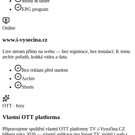
Mobil & tablet
EPG program
Online
www.i-vysocina.cz
Live stream přímo na webu — bez registrace, bez instalací. K tomu
archiv pořadů, krátká videa a data.
Bez reklam před startem
Archiv
Shorts
OTT · brzy
Vlastní OTT platforma
Připravujeme spuštění vlastní OTT platformy TV i-Vysočina.CZ
během roku 2026 — vlastní aplikace pro Smart TV, mobil i web s