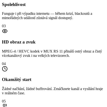
Spolehlivost
Funguje i při výpadku internetu — během krizí, blackoutů a
mimořádných událostí zůstává signál dostupný.
03
HD obraz a zvuk
MPEG-4 / HEVC kodek v MUX RS 11 přináší ostrý obraz a čistý
vícekanálový zvuk i na velkých televizorech.
04
Okamžitý start
Žádné načítání, žádné buffrování. Zmáčknete kanál a vysílání hraje
v reálném čase.
05