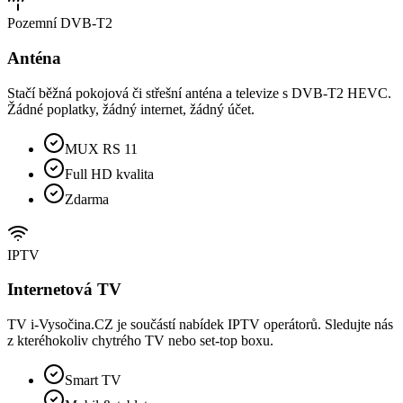
Pozemní DVB-T2
Anténa
Stačí běžná pokojová či střešní anténa a televize s DVB-T2 HEVC.
Žádné poplatky, žádný internet, žádný účet.
MUX RS 11
Full HD kvalita
Zdarma
IPTV
Internetová TV
TV i-Vysočina.CZ je součástí nabídek IPTV operátorů. Sledujte nás
z kteréhokoliv chytrého TV nebo set-top boxu.
Smart TV