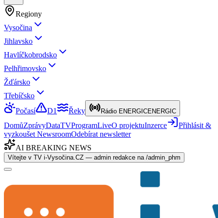
Regiony
Vysočina
Jihlavsko
Havlíčkobrodsko
Pelhřimovsko
Žďársko
Třebíčsko
Počasí
D1
Řeky
Rádio ENERGIC
ENERGIC
Domů
Zprávy
Data
TV
Program
Live
O projektu
Inzerce
Přihlásit &
vyzkoušet Newsroom
Odebírat newsletter
AI BREAKING NEWS
Vítejte v TV i-Vysočina.CZ — admin redakce na /admin_phm