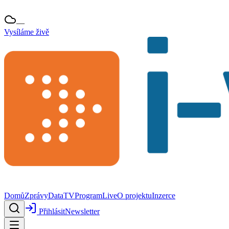
—
Vysíláme živě
Domů
Zprávy
Data
TV
Program
Live
O projektu
Inzerce
Přihlásit
Newsletter