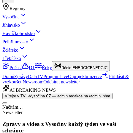
Regiony
Vysočina
Jihlavsko
Havlíčkobrodsko
Pelhřimovsko
Žďársko
Třebíčsko
Počasí
D1
Řeky
Rádio ENERGIC
ENERGIC
Domů
Zprávy
Data
TV
Program
Live
O projektu
Inzerce
Přihlásit &
vyzkoušet Newsroom
Odebírat newsletter
AI BREAKING NEWS
Vítejte v TV i-Vysočina.CZ — admin redakce na /admin_phm
Načítám…
Newsletter
Zprávy a videa z Vysočiny každý týden ve vaší
schránce