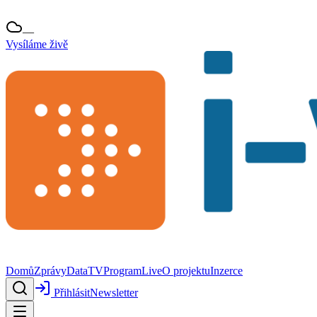
—
Vysíláme živě
Domů
Zprávy
Data
TV
Program
Live
O projektu
Inzerce
Přihlásit
Newsletter