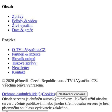
Obsah
Zprávy
Pořady & videa
Živé vysílání
Data & grafy
Projekt
O TV i-Vysočina.CZ
Partneři & inzerce
Slovník pojmů
Tiskové zprávy
Newsletter
Kontakt
©
2026
pHmedia Czech Republic s.r.o. / TV i-Vysočina.CZ.
Všechna práva vyhrazena.
Ochrana osobních údajů
•
Cookies
•
Nastavení cookies
Obsah serveru je chráněn autorským právem. Jakékoli užití obsahu
serveru včetně publikování nebo jiného šíření obsahu serveru je bez
písemného souhlasu vydavatele zakázáno.