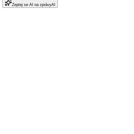
Zeptej se AI na zprávy
AI