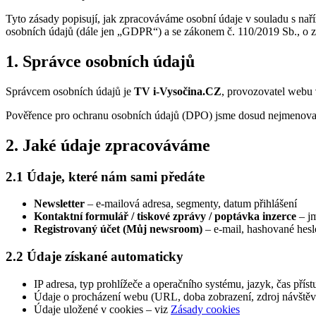
Tyto zásady popisují, jak zpracováváme osobní údaje v souladu s na
osobních údajů (dále jen „GDPR“) a se zákonem č. 110/2019 Sb., o z
1. Správce osobních údajů
Správcem osobních údajů je
TV i-Vysočina.CZ
, provozovatel webu
Pověřence pro ochranu osobních údajů (DPO) jsme dosud nejmenovali
2. Jaké údaje zpracováváme
2.1 Údaje, které nám sami předáte
Newsletter
– e-mailová adresa, segmenty, datum přihlášení
Kontaktní formulář / tiskové zprávy / poptávka inzerce
– jm
Registrovaný účet (Můj newsroom)
– e-mail, hashované hesl
2.2 Údaje získané automaticky
IP adresa, typ prohlížeče a operačního systému, jazyk, čas přís
Údaje o procházení webu (URL, doba zobrazení, zdroj návštěv
Údaje uložené v cookies – viz
Zásady cookies