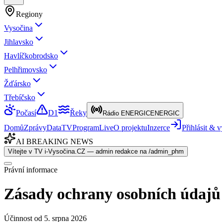
Regiony
Vysočina
Jihlavsko
Havlíčkobrodsko
Pelhřimovsko
Žďársko
Třebíčsko
Počasí
D1
Řeky
Rádio ENERGIC
ENERGIC
Domů
Zprávy
Data
TV
Program
Live
O projektu
Inzerce
Přihlásit &
AI BREAKING NEWS
Vítejte v TV i-Vysočina.CZ — admin redakce na /admin_phm
Právní informace
Zásady ochrany osobních údajů
Účinnost od
5. srpna 2026