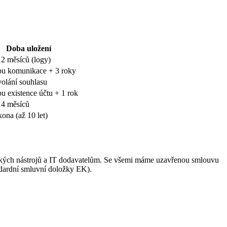
Doba uložení
2 měsíců (logy)
bu komunikace + 3 roky
olání souhlasu
u existence účtu + 1 rok
14 měsíců
kona (až 10 let)
ckých nástrojů a IT dodavatelům. Se všemi máme uzavřenou smlouvu
dardní smluvní doložky EK).