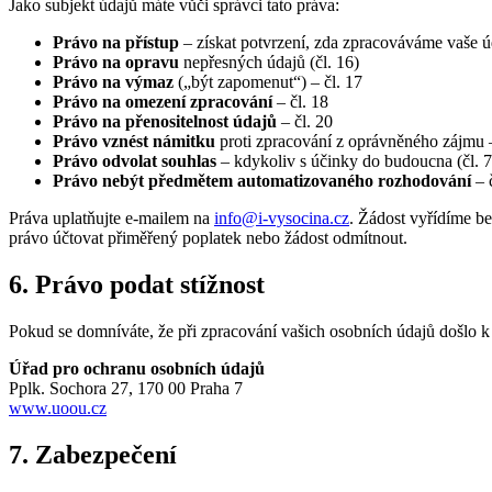
Jako subjekt údajů máte vůči správci tato práva:
Právo na přístup
– získat potvrzení, zda zpracováváme vaše úd
Právo na opravu
nepřesných údajů (čl. 16)
Právo na výmaz
(„být zapomenut“) – čl. 17
Právo na omezení zpracování
– čl. 18
Právo na přenositelnost údajů
– čl. 20
Právo vznést námitku
proti zpracování z oprávněného zájmu –
Právo odvolat souhlas
– kdykoliv s účinky do budoucna (čl. 7 
Právo nebýt předmětem automatizovaného rozhodování
– 
Práva uplatňujte e-mailem na
info@i-vysocina.cz
. Žádost vyřídíme b
právo účtovat přiměřený poplatek nebo žádost odmítnout.
6. Právo podat stížnost
Pokud se domníváte, že při zpracování vašich osobních údajů došlo k
Úřad pro ochranu osobních údajů
Pplk. Sochora 27, 170 00 Praha 7
www.uoou.cz
7. Zabezpečení