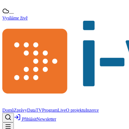
—
Vysíláme živě
Domů
Zprávy
Data
TV
Program
Live
O projektu
Inzerce
Přihlásit
Newsletter