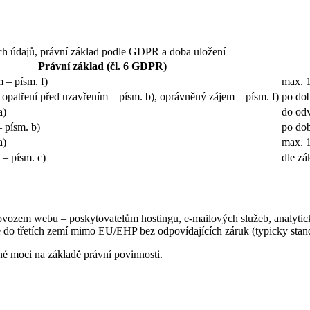
ch údajů, právní základ podle GDPR a doba uložení
Právní základ (čl. 6 GDPR)
 – písm. f)
max. 1
 opatření před uzavřením – písm. b), oprávněný zájem – písm. f)
po do
a)
do odv
 písm. b)
po dob
a)
max. 
 – písm. c)
dle zá
ovozem webu – poskytovatelům hostingu, e-mailových služeb, analyti
do třetích zemí mimo EU/EHP bez odpovídajících záruk (typicky stan
 moci na základě právní povinnosti.