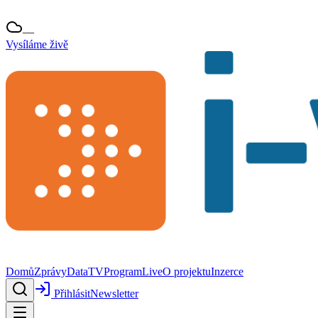
—
Vysíláme živě
Domů
Zprávy
Data
TV
Program
Live
O projektu
Inzerce
Přihlásit
Newsletter