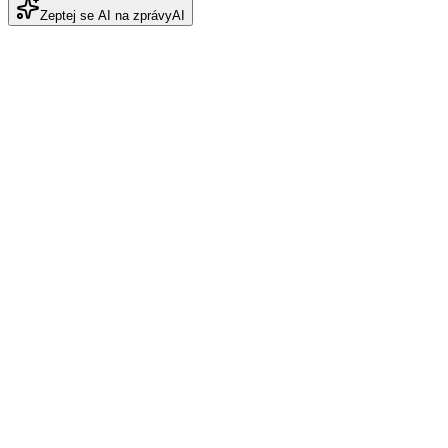
Zeptej se AI na zprávy
AI