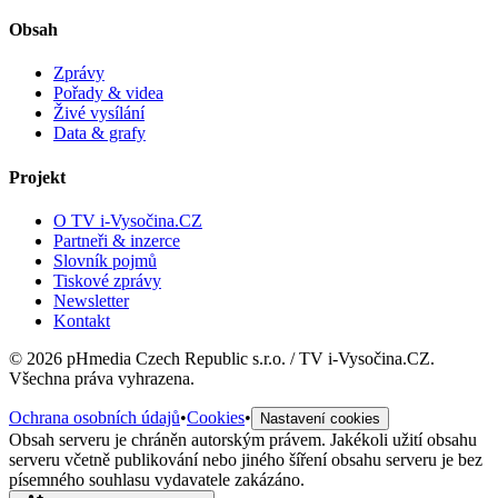
Obsah
Zprávy
Pořady & videa
Živé vysílání
Data & grafy
Projekt
O TV i-Vysočina.CZ
Partneři & inzerce
Slovník pojmů
Tiskové zprávy
Newsletter
Kontakt
©
2026
pHmedia Czech Republic s.r.o. / TV i-Vysočina.CZ.
Všechna práva vyhrazena.
Ochrana osobních údajů
•
Cookies
•
Nastavení cookies
Obsah serveru je chráněn autorským právem. Jakékoli užití obsahu
serveru včetně publikování nebo jiného šíření obsahu serveru je bez
písemného souhlasu vydavatele zakázáno.