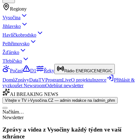
Regiony
Vysočina
Jihlavsko
Havlíčkobrodsko
Pelhřimovsko
Žďársko
Třebíčsko
Počasí
D1
Řeky
Rádio ENERGIC
ENERGIC
Domů
Zprávy
Data
TV
Program
Live
O projektu
Inzerce
Přihlásit &
vyzkoušet Newsroom
Odebírat newsletter
AI BREAKING NEWS
Vítejte v TV i-Vysočina.CZ — admin redakce na /admin_phm
Načítám…
Newsletter
Zprávy a videa z Vysočiny každý týden ve vaší
schránce