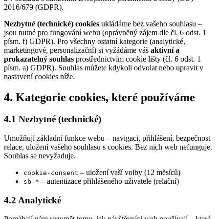
2016/679 (GDPR).
Nezbytné (technické) cookies
ukládáme bez vašeho souhlasu –
jsou nutné pro fungování webu (oprávněný zájem dle čl. 6 odst. 1
písm. f) GDPR). Pro všechny ostatní kategorie (analytické,
marketingové, personalizační) si vyžádáme váš
aktivní a
prokazatelný souhlas
prostřednictvím cookie lišty (čl. 6 odst. 1
písm. a) GDPR). Souhlas můžete kdykoli odvolat nebo upravit v
nastavení cookies níže.
4. Kategorie cookies, které používáme
4.1 Nezbytné (technické)
Umožňují základní funkce webu – navigaci, přihlášení, bezpečnost
relace, uložení vašeho souhlasu s cookies. Bez nich web nefunguje.
Souhlas se nevyžaduje.
– uložení vaší volby (12 měsíců)
cookie-consent
– autentizace přihlášeného uživatele (relační)
sb-*
4.2 Analytické
Pomáhají nám rozumět tomu, jak návštěvníci web používají – které