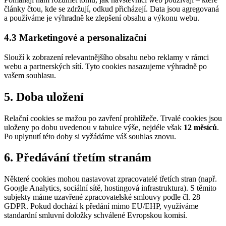
články čtou, kde se zdržují, odkud přicházejí. Data jsou agregovaná
a používáme je výhradně ke zlepšení obsahu a výkonu webu.
4.3 Marketingové a personalizační
Slouží k zobrazení relevantnějšího obsahu nebo reklamy v rámci
webu a partnerských sítí. Tyto cookies nasazujeme výhradně po
vašem souhlasu.
5. Doba uložení
Relační cookies se mažou po zavření prohlížeče. Trvalé cookies jsou
uloženy po dobu uvedenou v tabulce výše, nejdéle však
12 měsíců
.
Po uplynutí této doby si vyžádáme váš souhlas znovu.
6. Předávání třetím stranám
Některé cookies mohou nastavovat zpracovatelé třetích stran (např.
Google Analytics, sociální sítě, hostingová infrastruktura). S těmito
subjekty máme uzavřené zpracovatelské smlouvy podle čl. 28
GDPR. Pokud dochází k předání mimo EU/EHP, využíváme
standardní smluvní doložky schválené Evropskou komisí.