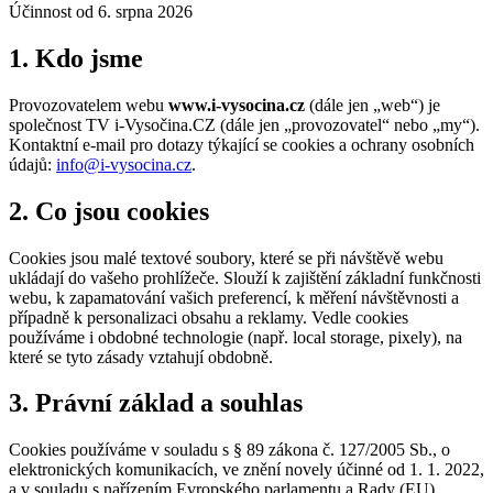
Účinnost od
6. srpna 2026
1. Kdo jsme
Provozovatelem webu
www.i-vysocina.cz
(dále jen „web“) je
společnost TV i-Vysočina.CZ (dále jen „provozovatel“ nebo „my“).
Kontaktní e-mail pro dotazy týkající se cookies a ochrany osobních
údajů:
info@i-vysocina.cz
.
2. Co jsou cookies
Cookies jsou malé textové soubory, které se při návštěvě webu
ukládají do vašeho prohlížeče. Slouží k zajištění základní funkčnosti
webu, k zapamatování vašich preferencí, k měření návštěvnosti a
případně k personalizaci obsahu a reklamy. Vedle cookies
používáme i obdobné technologie (např. local storage, pixely), na
které se tyto zásady vztahují obdobně.
3. Právní základ a souhlas
Cookies používáme v souladu s § 89 zákona č. 127/2005 Sb., o
elektronických komunikacích, ve znění novely účinné od 1. 1. 2022,
a v souladu s nařízením Evropského parlamentu a Rady (EU)