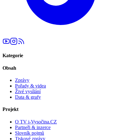
Kategorie
Obsah
Zprávy
Pořady & videa
Živé vysílání
Data & grafy
Projekt
O TV i-Vysočina.CZ
Partneři & inzerce
Slovník pojmů
Tiskové zprávy