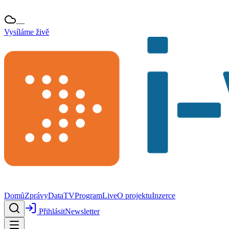
—
Vysíláme živě
Domů
Zprávy
Data
TV
Program
Live
O projektu
Inzerce
Přihlásit
Newsletter