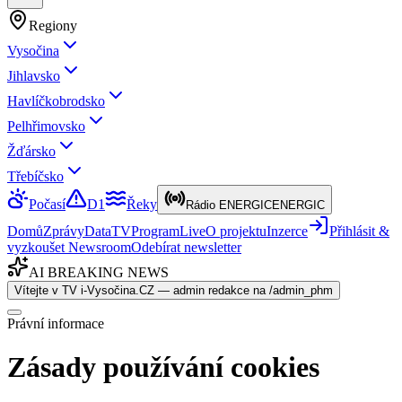
Regiony
Vysočina
Jihlavsko
Havlíčkobrodsko
Pelhřimovsko
Žďársko
Třebíčsko
Počasí
D1
Řeky
Rádio ENERGIC
ENERGIC
Domů
Zprávy
Data
TV
Program
Live
O projektu
Inzerce
Přihlásit &
vyzkoušet Newsroom
Odebírat newsletter
AI BREAKING NEWS
Vítejte v TV i-Vysočina.CZ — admin redakce na /admin_phm
Právní informace
Zásady používání cookies