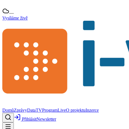
—
Vysíláme živě
Domů
Zprávy
Data
TV
Program
Live
O projektu
Inzerce
Přihlásit
Newsletter