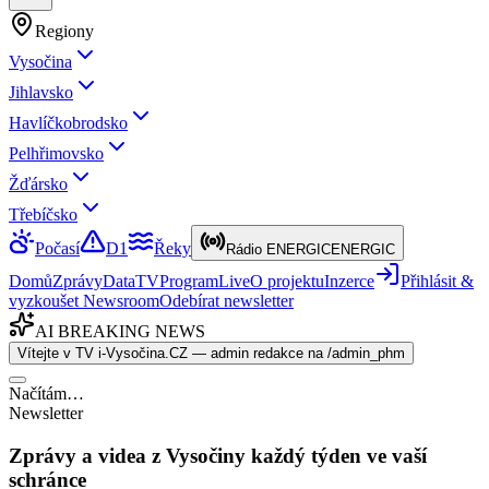
Regiony
Vysočina
Jihlavsko
Havlíčkobrodsko
Pelhřimovsko
Žďársko
Třebíčsko
Počasí
D1
Řeky
Rádio ENERGIC
ENERGIC
Domů
Zprávy
Data
TV
Program
Live
O projektu
Inzerce
Přihlásit &
vyzkoušet Newsroom
Odebírat newsletter
AI BREAKING NEWS
Vítejte v TV i-Vysočina.CZ — admin redakce na /admin_phm
Načítám…
Newsletter
Zprávy a videa z Vysočiny každý týden ve vaší
schránce