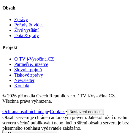
Obsah
Zprávy
Pořady & videa
Živé vysílání
Data & grafy
Projekt
O TV i-Vysočina.CZ
Partneři & inzerce
Slovník pojmů
Tiskové zprávy
Newsletter
Kontakt
©
2026
pHmedia Czech Republic s.r.o. / TV i-Vysočina.CZ.
Všechna práva vyhrazena.
Ochrana osobních údajů
•
Cookies
•
Nastavení cookies
Obsah serveru je chráněn autorským právem. Jakékoli užití obsahu
serveru včetně publikování nebo jiného šíření obsahu serveru je bez
písemného souhlasu vydavatele zakázáno.