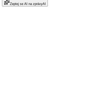
Zeptej se AI na zprávy
AI