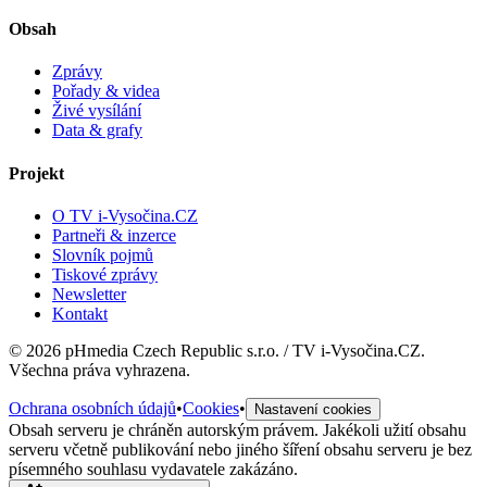
Obsah
Zprávy
Pořady & videa
Živé vysílání
Data & grafy
Projekt
O TV i-Vysočina.CZ
Partneři & inzerce
Slovník pojmů
Tiskové zprávy
Newsletter
Kontakt
©
2026
pHmedia Czech Republic s.r.o. / TV i-Vysočina.CZ.
Všechna práva vyhrazena.
Ochrana osobních údajů
•
Cookies
•
Nastavení cookies
Obsah serveru je chráněn autorským právem. Jakékoli užití obsahu
serveru včetně publikování nebo jiného šíření obsahu serveru je bez
písemného souhlasu vydavatele zakázáno.