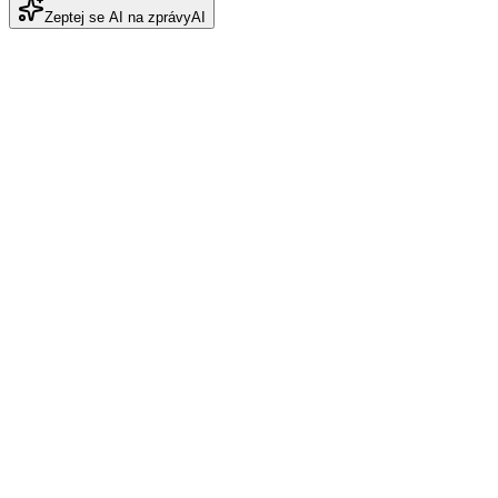
Zeptej se AI na zprávy
AI