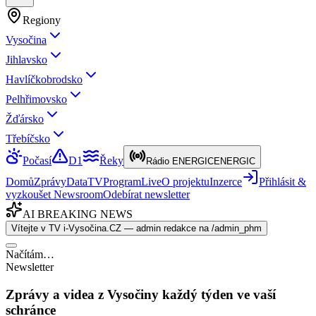
Regiony
Vysočina
Jihlavsko
Havlíčkobrodsko
Pelhřimovsko
Žďársko
Třebíčsko
Počasí
D1
Řeky
Rádio ENERGIC
ENERGIC
Domů
Zprávy
Data
TV
Program
Live
O projektu
Inzerce
Přihlásit &
vyzkoušet Newsroom
Odebírat newsletter
AI BREAKING NEWS
Vítejte v TV i-Vysočina.CZ — admin redakce na /admin_phm
Načítám…
Newsletter
Zprávy a videa z Vysočiny každý týden ve vaší
schránce