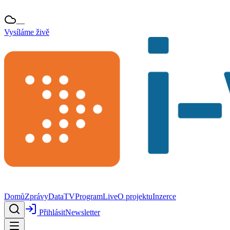
—
Vysíláme živě
Domů
Zprávy
Data
TV
Program
Live
O projektu
Inzerce
Přihlásit
Newsletter