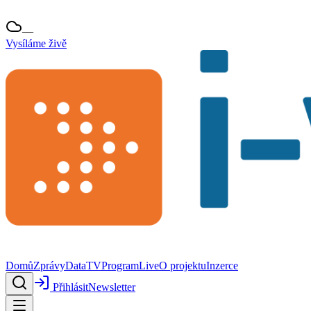
—
Vysíláme živě
Domů
Zprávy
Data
TV
Program
Live
O projektu
Inzerce
Přihlásit
Newsletter