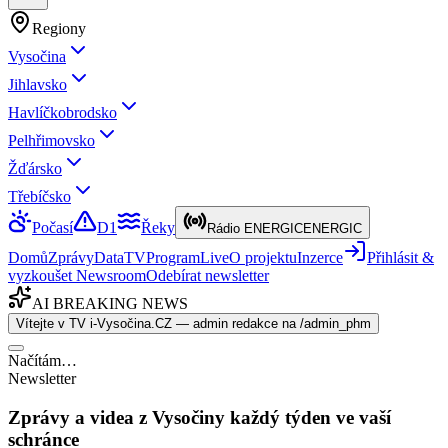
Regiony
Vysočina
Jihlavsko
Havlíčkobrodsko
Pelhřimovsko
Žďársko
Třebíčsko
Počasí
D1
Řeky
Rádio ENERGIC
ENERGIC
Domů
Zprávy
Data
TV
Program
Live
O projektu
Inzerce
Přihlásit &
vyzkoušet Newsroom
Odebírat newsletter
AI BREAKING NEWS
Vítejte v TV i-Vysočina.CZ — admin redakce na /admin_phm
Načítám…
Newsletter
Zprávy a videa z Vysočiny každý týden ve vaší
schránce