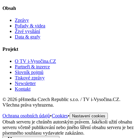
Obsah
Zprávy
Pořady & videa
Živé vysílání
Data & grafy
Projekt
O TV i-Vysočina.CZ
Partneři & inzerce
Slovník pojmů
Tiskové zprávy
Newsletter
Kontakt
©
2026
pHmedia Czech Republic s.r.o. / TV i-Vysočina.CZ.
Všechna práva vyhrazena.
Ochrana osobních údajů
•
Cookies
•
Nastavení cookies
Obsah serveru je chráněn autorským právem. Jakékoli užití obsahu
serveru včetně publikování nebo jiného šíření obsahu serveru je bez
písemného souhlasu vydavatele zakázáno.