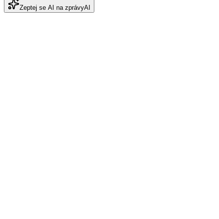
Zeptej se AI na zprávy
AI