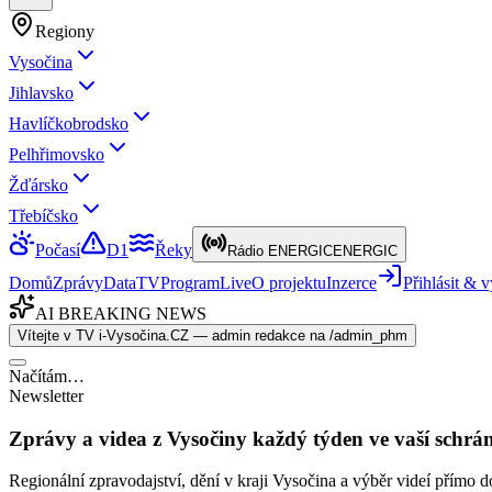
Regiony
Vysočina
Jihlavsko
Havlíčkobrodsko
Pelhřimovsko
Žďársko
Třebíčsko
Počasí
D1
Řeky
Rádio ENERGIC
ENERGIC
Domů
Zprávy
Data
TV
Program
Live
O projektu
Inzerce
Přihlásit &
AI BREAKING NEWS
Vítejte v TV i-Vysočina.CZ — admin redakce na /admin_phm
Načítám…
Newsletter
Zprávy a videa z Vysočiny každý týden ve vaší schrá
Regionální zpravodajství, dění v kraji Vysočina a výběr videí přímo d