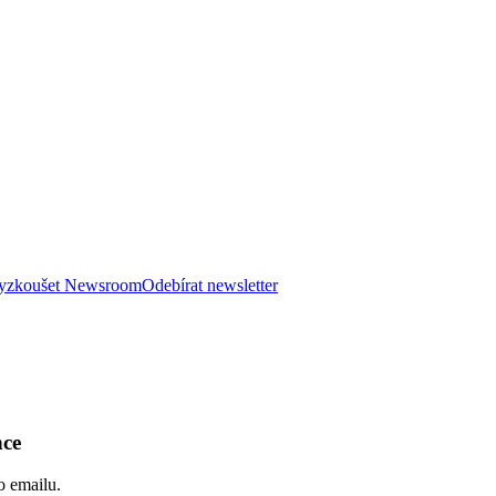
 vyzkoušet Newsroom
Odebírat newsletter
nce
o emailu.