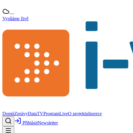
—
Vysíláme živě
Domů
Zprávy
Data
TV
Program
Live
O projektu
Inzerce
Přihlásit
Newsletter