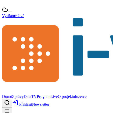
—
Vysíláme živě
Domů
Zprávy
Data
TV
Program
Live
O projektu
Inzerce
Přihlásit
Newsletter