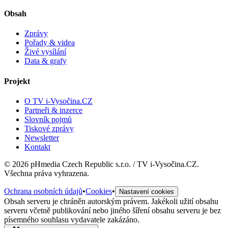
Obsah
Zprávy
Pořady & videa
Živé vysílání
Data & grafy
Projekt
O TV i-Vysočina.CZ
Partneři & inzerce
Slovník pojmů
Tiskové zprávy
Newsletter
Kontakt
©
2026
pHmedia Czech Republic s.r.o. / TV i-Vysočina.CZ.
Všechna práva vyhrazena.
Ochrana osobních údajů
•
Cookies
•
Nastavení cookies
Obsah serveru je chráněn autorským právem. Jakékoli užití obsahu
serveru včetně publikování nebo jiného šíření obsahu serveru je bez
písemného souhlasu vydavatele zakázáno.