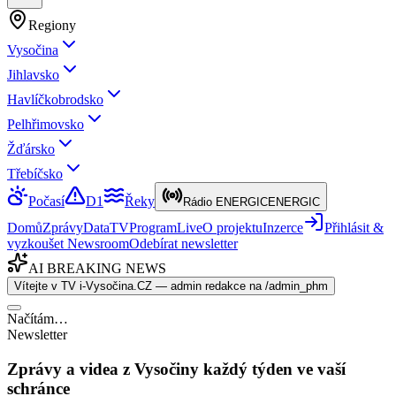
Regiony
Vysočina
Jihlavsko
Havlíčkobrodsko
Pelhřimovsko
Žďársko
Třebíčsko
Počasí
D1
Řeky
Rádio ENERGIC
ENERGIC
Domů
Zprávy
Data
TV
Program
Live
O projektu
Inzerce
Přihlásit &
vyzkoušet Newsroom
Odebírat newsletter
AI BREAKING NEWS
Vítejte v TV i-Vysočina.CZ — admin redakce na /admin_phm
Načítám…
Newsletter
Zprávy a videa z Vysočiny každý týden ve vaší
schránce