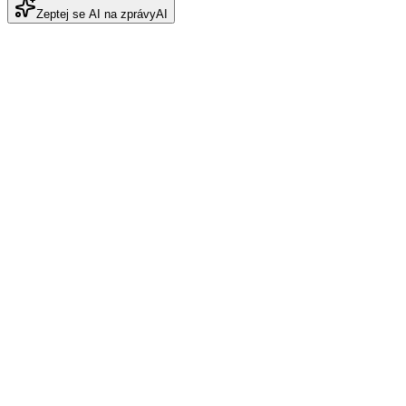
Zeptej se AI na zprávy
AI