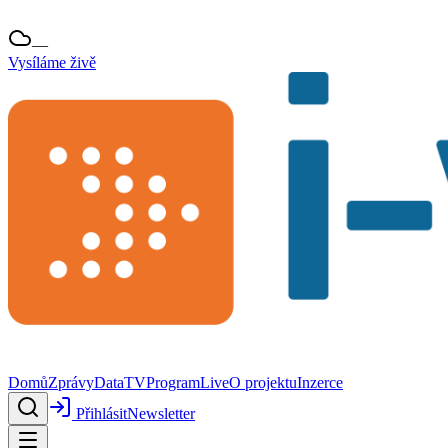
—
Vysíláme živě
Domů
Zprávy
Data
TV
Program
Live
O projektu
Inzerce
Přihlásit
Newsletter