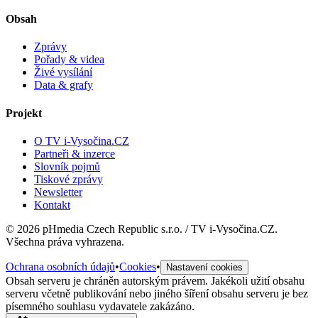
Obsah
Zprávy
Pořady & videa
Živé vysílání
Data & grafy
Projekt
O TV i-Vysočina.CZ
Partneři & inzerce
Slovník pojmů
Tiskové zprávy
Newsletter
Kontakt
©
2026
pHmedia Czech Republic s.r.o. / TV i-Vysočina.CZ.
Všechna práva vyhrazena.
Ochrana osobních údajů
•
Cookies
•
Nastavení cookies
Obsah serveru je chráněn autorským právem. Jakékoli užití obsahu
serveru včetně publikování nebo jiného šíření obsahu serveru je bez
písemného souhlasu vydavatele zakázáno.