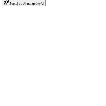
Zeptej se AI na zprávy
AI