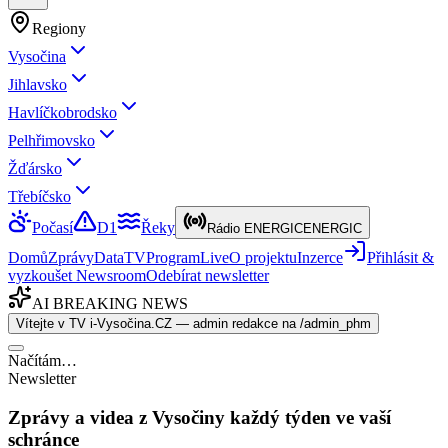
Regiony
Vysočina
Jihlavsko
Havlíčkobrodsko
Pelhřimovsko
Žďársko
Třebíčsko
Počasí
D1
Řeky
Rádio ENERGIC
ENERGIC
Domů
Zprávy
Data
TV
Program
Live
O projektu
Inzerce
Přihlásit &
vyzkoušet Newsroom
Odebírat newsletter
AI BREAKING NEWS
Vítejte v TV i-Vysočina.CZ — admin redakce na /admin_phm
Načítám…
Newsletter
Zprávy a videa z Vysočiny každý týden ve vaší
schránce