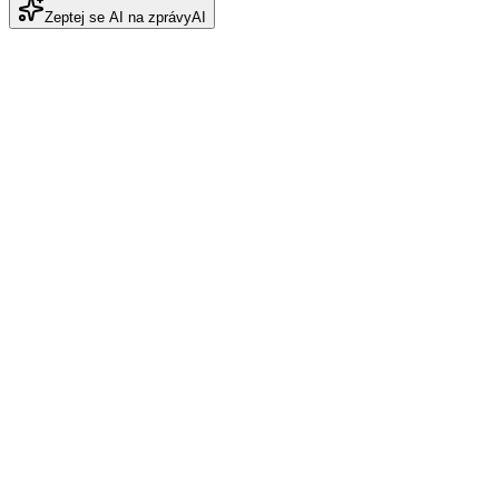
Zeptej se AI na zprávy
AI