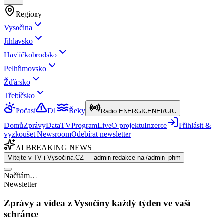
Regiony
Vysočina
Jihlavsko
Havlíčkobrodsko
Pelhřimovsko
Žďársko
Třebíčsko
Počasí
D1
Řeky
Rádio ENERGIC
ENERGIC
Domů
Zprávy
Data
TV
Program
Live
O projektu
Inzerce
Přihlásit &
vyzkoušet Newsroom
Odebírat newsletter
AI BREAKING NEWS
Vítejte v TV i-Vysočina.CZ — admin redakce na /admin_phm
Načítám…
Newsletter
Zprávy a videa z Vysočiny každý týden ve vaší
schránce