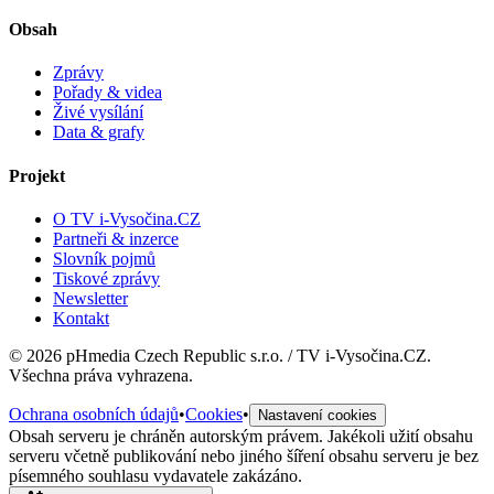
Obsah
Zprávy
Pořady & videa
Živé vysílání
Data & grafy
Projekt
O TV i-Vysočina.CZ
Partneři & inzerce
Slovník pojmů
Tiskové zprávy
Newsletter
Kontakt
©
2026
pHmedia Czech Republic s.r.o. / TV i-Vysočina.CZ.
Všechna práva vyhrazena.
Ochrana osobních údajů
•
Cookies
•
Nastavení cookies
Obsah serveru je chráněn autorským právem. Jakékoli užití obsahu
serveru včetně publikování nebo jiného šíření obsahu serveru je bez
písemného souhlasu vydavatele zakázáno.