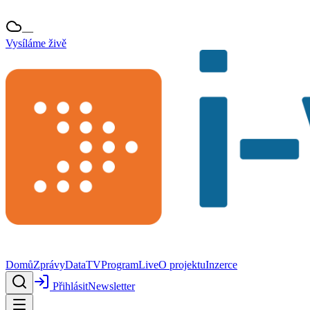
—
Vysíláme živě
Domů
Zprávy
Data
TV
Program
Live
O projektu
Inzerce
Přihlásit
Newsletter