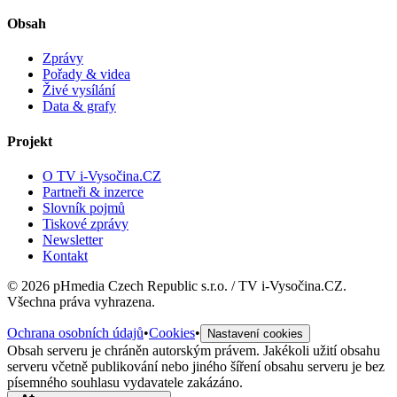
Obsah
Zprávy
Pořady & videa
Živé vysílání
Data & grafy
Projekt
O TV i-Vysočina.CZ
Partneři & inzerce
Slovník pojmů
Tiskové zprávy
Newsletter
Kontakt
©
2026
pHmedia Czech Republic s.r.o. / TV i-Vysočina.CZ.
Všechna práva vyhrazena.
Ochrana osobních údajů
•
Cookies
•
Nastavení cookies
Obsah serveru je chráněn autorským právem. Jakékoli užití obsahu
serveru včetně publikování nebo jiného šíření obsahu serveru je bez
písemného souhlasu vydavatele zakázáno.