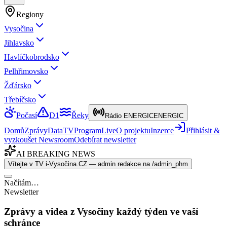
Regiony
Vysočina
Jihlavsko
Havlíčkobrodsko
Pelhřimovsko
Žďársko
Třebíčsko
Počasí
D1
Řeky
Rádio ENERGIC
ENERGIC
Domů
Zprávy
Data
TV
Program
Live
O projektu
Inzerce
Přihlásit &
vyzkoušet Newsroom
Odebírat newsletter
AI BREAKING NEWS
Vítejte v TV i-Vysočina.CZ — admin redakce na /admin_phm
Načítám…
Newsletter
Zprávy a videa z Vysočiny každý týden ve vaší
schránce