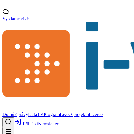
—
Vysíláme živě
Domů
Zprávy
Data
TV
Program
Live
O projektu
Inzerce
Přihlásit
Newsletter