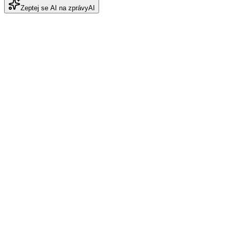
Zeptej se AI na zprávy
AI