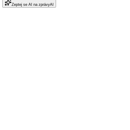
Zeptej se AI na zprávy
AI