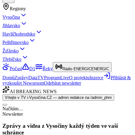
Regiony
Vysočina
Jihlavsko
Havlíčkobrodsko
Pelhřimovsko
Žďársko
Třebíčsko
Počasí
D1
Řeky
Rádio ENERGIC
ENERGIC
Domů
Zprávy
Data
TV
Program
Live
O projektu
Inzerce
Přihlásit &
vyzkoušet Newsroom
Odebírat newsletter
AI BREAKING NEWS
Vítejte v TV i-Vysočina.CZ — admin redakce na /admin_phm
Načítám…
Newsletter
Zprávy a videa z Vysočiny každý týden ve vaší
schránce