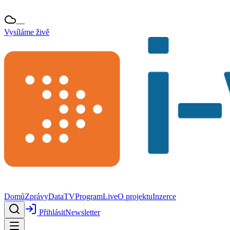
—
Vysíláme živě
Domů
Zprávy
Data
TV
Program
Live
O projektu
Inzerce
Přihlásit
Newsletter