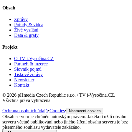
Obsah
Zprávy
Pořady & videa
Živé vysílání
Data & grafy
Projekt
O TV i-Vysočina.CZ
Partneři & inzerce
Slovník pojmů
Tiskové zprávy
Newsletter
Kontakt
©
2026
pHmedia Czech Republic s.r.o. / TV i-Vysočina.CZ.
Všechna práva vyhrazena.
Ochrana osobních údajů
•
Cookies
•
Nastavení cookies
Obsah serveru je chráněn autorským právem. Jakékoli užití obsahu
serveru včetně publikování nebo jiného šíření obsahu serveru je bez
písemného souhlasu vydavatele zakázáno.