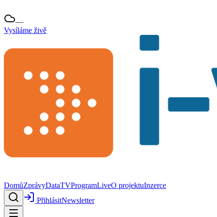
—
Vysíláme živě
Domů
Zprávy
Data
TV
Program
Live
O projektu
Inzerce
Přihlásit
Newsletter