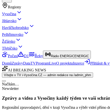
Regiony
Vysočina
Jihlavsko
Havlíčkobrodsko
Pelhřimovsko
Žďársko
Třebíčsko
Počasí
D1
Řeky
Rádio ENERGIC
ENERGIC
Domů
Zprávy
Data
TV
Program
Live
O projektu
Inzerce
Přihlásit &
AI BREAKING NEWS
Vítejte v TV i-Vysočina.CZ — admin redakce na /admin_phm
Načítám…
Newsletter
Zprávy a videa z Vysočiny každý týden ve vaší schrá
Regionální zpravodajství, dění v kraji Vysočina a výběr videí přímo d