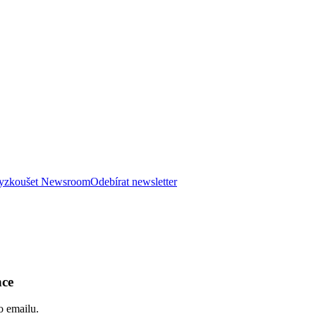
 vyzkoušet Newsroom
Odebírat newsletter
nce
o emailu.