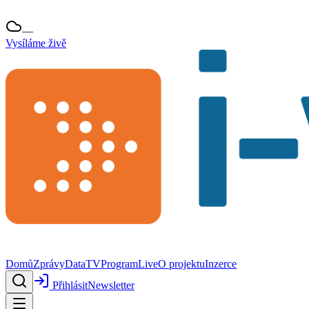
—
Vysíláme živě
Domů
Zprávy
Data
TV
Program
Live
O projektu
Inzerce
Přihlásit
Newsletter