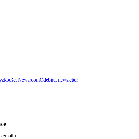
 vyzkoušet Newsroom
Odebírat newsletter
nce
o emailu.