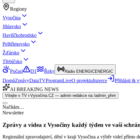
Regiony
Vysočina
Jihlavsko
Havlíčkobrodsko
Pelhřimovsko
Žďársko
Třebíčsko
Počasí
D1
Řeky
Rádio ENERGIC
ENERGIC
Domů
Zprávy
Data
TV
Program
Live
O projektu
Inzerce
Přihlásit &
AI BREAKING NEWS
Vítejte v TV i-Vysočina.CZ — admin redakce na /admin_phm
Načítám…
Newsletter
Zprávy a videa z Vysočiny každý týden ve vaší schrá
Regionální zpravodajství, dění v kraji Vysočina a výběr videí přímo d