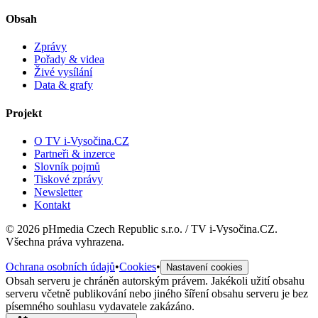
Obsah
Zprávy
Pořady & videa
Živé vysílání
Data & grafy
Projekt
O TV i-Vysočina.CZ
Partneři & inzerce
Slovník pojmů
Tiskové zprávy
Newsletter
Kontakt
©
2026
pHmedia Czech Republic s.r.o. / TV i-Vysočina.CZ.
Všechna práva vyhrazena.
Ochrana osobních údajů
•
Cookies
•
Nastavení cookies
Obsah serveru je chráněn autorským právem. Jakékoli užití obsahu
serveru včetně publikování nebo jiného šíření obsahu serveru je bez
písemného souhlasu vydavatele zakázáno.