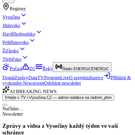
Regiony
Vysočina
Jihlavsko
Havlíčkobrodsko
Pelhřimovsko
Žďársko
Třebíčsko
Počasí
D1
Řeky
Rádio ENERGIC
ENERGIC
Domů
Zprávy
Data
TV
Program
Live
O projektu
Inzerce
Přihlásit &
vyzkoušet Newsroom
Odebírat newsletter
AI BREAKING NEWS
Vítejte v TV i-Vysočina.CZ — admin redakce na /admin_phm
Načítám…
Newsletter
Zprávy a videa z Vysočiny každý týden ve vaší
schránce