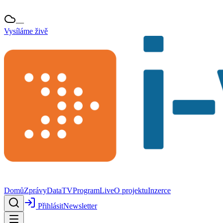
—
Vysíláme živě
Domů
Zprávy
Data
TV
Program
Live
O projektu
Inzerce
Přihlásit
Newsletter