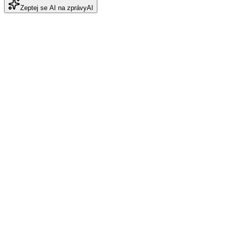
Zeptej se AI na zprávy
AI