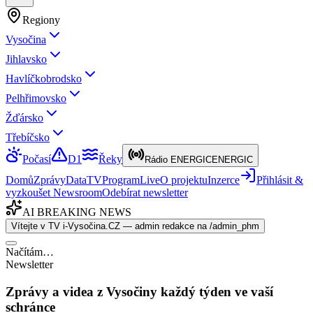
Regiony
Vysočina
Jihlavsko
Havlíčkobrodsko
Pelhřimovsko
Žďársko
Třebíčsko
Počasí
D1
Řeky
Rádio ENERGIC
ENERGIC
Domů
Zprávy
Data
TV
Program
Live
O projektu
Inzerce
Přihlásit &
vyzkoušet Newsroom
Odebírat newsletter
AI BREAKING NEWS
Vítejte v TV i-Vysočina.CZ — admin redakce na /admin_phm
Načítám…
Newsletter
Zprávy a videa z Vysočiny každý týden ve vaší
schránce