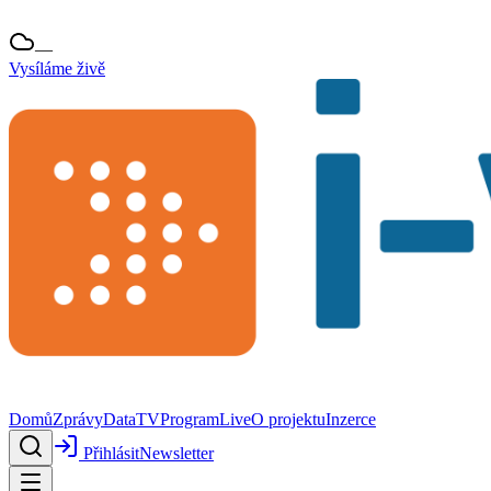
—
Vysíláme živě
Domů
Zprávy
Data
TV
Program
Live
O projektu
Inzerce
Přihlásit
Newsletter