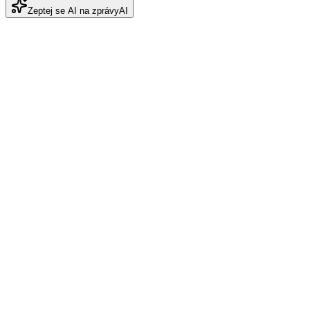
Zeptej se AI na zprávy
AI