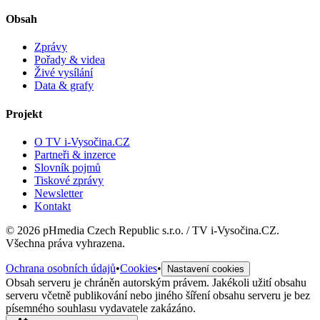
Obsah
Zprávy
Pořady & videa
Živé vysílání
Data & grafy
Projekt
O TV i-Vysočina.CZ
Partneři & inzerce
Slovník pojmů
Tiskové zprávy
Newsletter
Kontakt
©
2026
pHmedia Czech Republic s.r.o. / TV i-Vysočina.CZ.
Všechna práva vyhrazena.
Ochrana osobních údajů
•
Cookies
•
Nastavení cookies
Obsah serveru je chráněn autorským právem. Jakékoli užití obsahu
serveru včetně publikování nebo jiného šíření obsahu serveru je bez
písemného souhlasu vydavatele zakázáno.