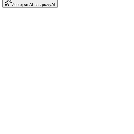
Zeptej se AI na zprávy
AI