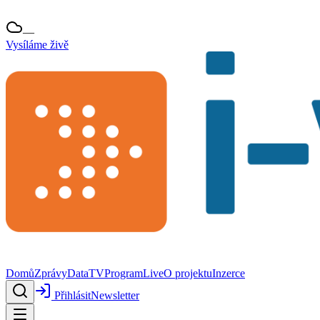
—
Vysíláme živě
Domů
Zprávy
Data
TV
Program
Live
O projektu
Inzerce
Přihlásit
Newsletter