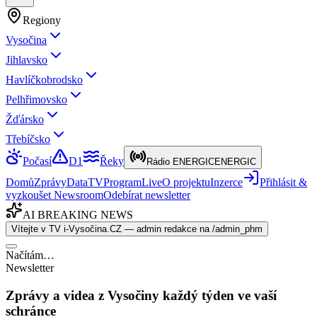
Regiony
Vysočina
Jihlavsko
Havlíčkobrodsko
Pelhřimovsko
Žďársko
Třebíčsko
Počasí
D1
Řeky
Rádio ENERGIC
ENERGIC
Domů
Zprávy
Data
TV
Program
Live
O projektu
Inzerce
Přihlásit &
vyzkoušet Newsroom
Odebírat newsletter
AI BREAKING NEWS
Vítejte v TV i-Vysočina.CZ — admin redakce na /admin_phm
Načítám…
Newsletter
Zprávy a videa z Vysočiny každý týden ve vaší
schránce