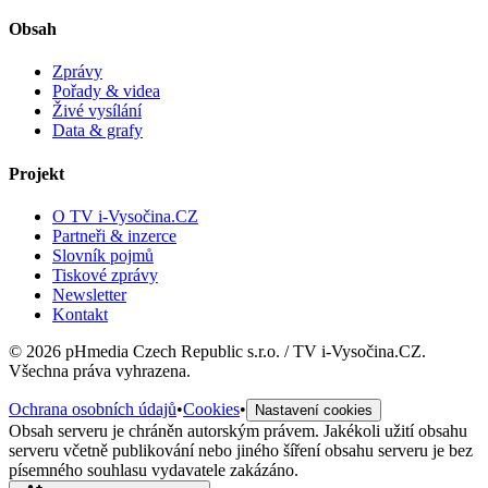
Obsah
Zprávy
Pořady & videa
Živé vysílání
Data & grafy
Projekt
O TV i-Vysočina.CZ
Partneři & inzerce
Slovník pojmů
Tiskové zprávy
Newsletter
Kontakt
©
2026
pHmedia Czech Republic s.r.o. / TV i-Vysočina.CZ.
Všechna práva vyhrazena.
Ochrana osobních údajů
•
Cookies
•
Nastavení cookies
Obsah serveru je chráněn autorským právem. Jakékoli užití obsahu
serveru včetně publikování nebo jiného šíření obsahu serveru je bez
písemného souhlasu vydavatele zakázáno.