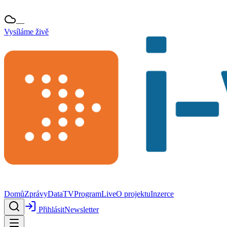
—
Vysíláme živě
Domů
Zprávy
Data
TV
Program
Live
O projektu
Inzerce
Přihlásit
Newsletter