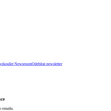
 vyzkoušet Newsroom
Odebírat newsletter
nce
o emailu.