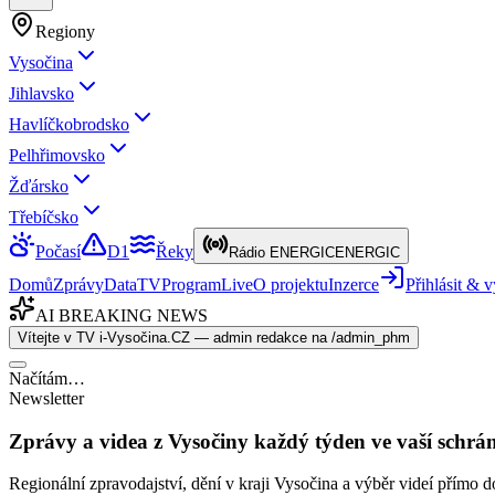
Regiony
Vysočina
Jihlavsko
Havlíčkobrodsko
Pelhřimovsko
Žďársko
Třebíčsko
Počasí
D1
Řeky
Rádio ENERGIC
ENERGIC
Domů
Zprávy
Data
TV
Program
Live
O projektu
Inzerce
Přihlásit &
AI BREAKING NEWS
Vítejte v TV i-Vysočina.CZ — admin redakce na /admin_phm
Načítám…
Newsletter
Zprávy a videa z Vysočiny každý týden ve vaší schrá
Regionální zpravodajství, dění v kraji Vysočina a výběr videí přímo d