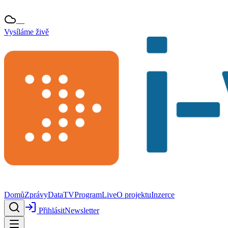
—
Vysíláme živě
Domů
Zprávy
Data
TV
Program
Live
O projektu
Inzerce
Přihlásit
Newsletter