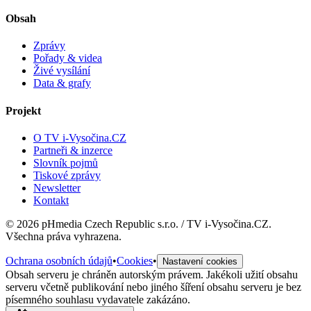
Obsah
Zprávy
Pořady & videa
Živé vysílání
Data & grafy
Projekt
O TV i-Vysočina.CZ
Partneři & inzerce
Slovník pojmů
Tiskové zprávy
Newsletter
Kontakt
©
2026
pHmedia Czech Republic s.r.o. / TV i-Vysočina.CZ.
Všechna práva vyhrazena.
Ochrana osobních údajů
•
Cookies
•
Nastavení cookies
Obsah serveru je chráněn autorským právem. Jakékoli užití obsahu
serveru včetně publikování nebo jiného šíření obsahu serveru je bez
písemného souhlasu vydavatele zakázáno.