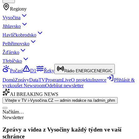
Regiony
Vysočina
Jihlavsko
Havlíčkobrodsko
Pelhřimovsko
Žďársko
Třebíčsko
Počasí
D1
Řeky
Rádio ENERGIC
ENERGIC
Domů
Zprávy
Data
TV
Program
Live
O projektu
Inzerce
Přihlásit &
vyzkoušet Newsroom
Odebírat newsletter
AI BREAKING NEWS
Vítejte v TV i-Vysočina.CZ — admin redakce na /admin_phm
Načítám…
Newsletter
Zprávy a videa z Vysočiny každý týden ve vaší
schránce