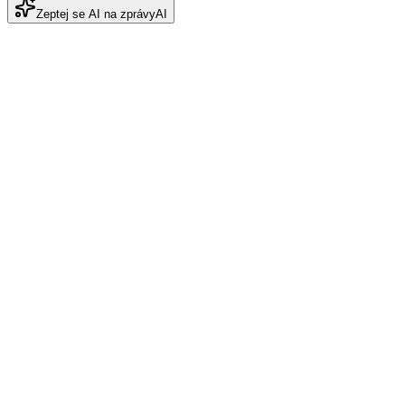
Zeptej se AI na zprávy
AI