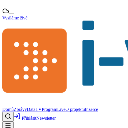
—
Vysíláme živě
Domů
Zprávy
Data
TV
Program
Live
O projektu
Inzerce
Přihlásit
Newsletter