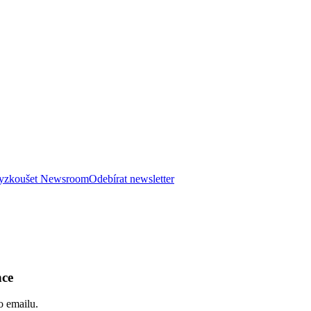
 vyzkoušet Newsroom
Odebírat newsletter
nce
o emailu.