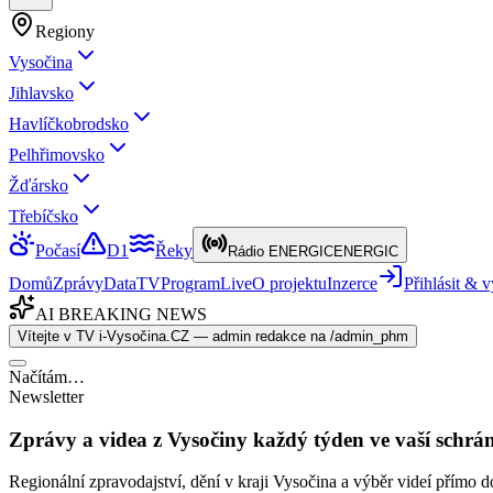
Regiony
Vysočina
Jihlavsko
Havlíčkobrodsko
Pelhřimovsko
Žďársko
Třebíčsko
Počasí
D1
Řeky
Rádio ENERGIC
ENERGIC
Domů
Zprávy
Data
TV
Program
Live
O projektu
Inzerce
Přihlásit &
AI BREAKING NEWS
Vítejte v TV i-Vysočina.CZ — admin redakce na /admin_phm
Načítám…
Newsletter
Zprávy a videa z Vysočiny každý týden ve vaší schrá
Regionální zpravodajství, dění v kraji Vysočina a výběr videí přímo d