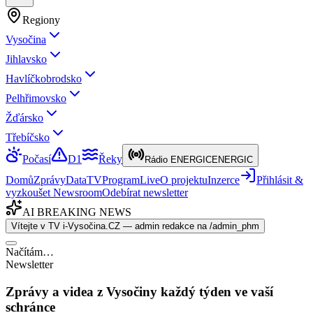
Regiony
Vysočina
Jihlavsko
Havlíčkobrodsko
Pelhřimovsko
Žďársko
Třebíčsko
Počasí
D1
Řeky
Rádio ENERGIC
ENERGIC
Domů
Zprávy
Data
TV
Program
Live
O projektu
Inzerce
Přihlásit &
vyzkoušet Newsroom
Odebírat newsletter
AI BREAKING NEWS
Vítejte v TV i-Vysočina.CZ — admin redakce na /admin_phm
Načítám…
Newsletter
Zprávy a videa z Vysočiny každý týden ve vaší
schránce