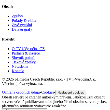
Obsah
Zprávy
Pořady & videa
Živé vysílání
Data & grafy
Projekt
O TV i-Vysočina.CZ
Partneři & inzerce
Slovník pojmů
Tiskové zprávy
Newsletter
Kontakt
©
2026
pHmedia Czech Republic s.r.o. / TV i-Vysočina.CZ.
Všechna práva vyhrazena.
Ochrana osobních údajů
•
Cookies
•
Nastavení cookies
Obsah serveru je chráněn autorským právem. Jakékoli užití obsahu
serveru včetně publikování nebo jiného šíření obsahu serveru je bez
písemného souhlasu vydavatele zakázáno.