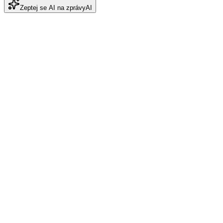
Zeptej se AI na zprávy
AI