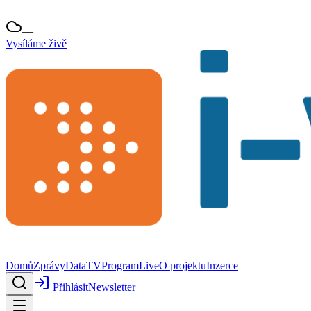
—
Vysíláme živě
Domů
Zprávy
Data
TV
Program
Live
O projektu
Inzerce
Přihlásit
Newsletter