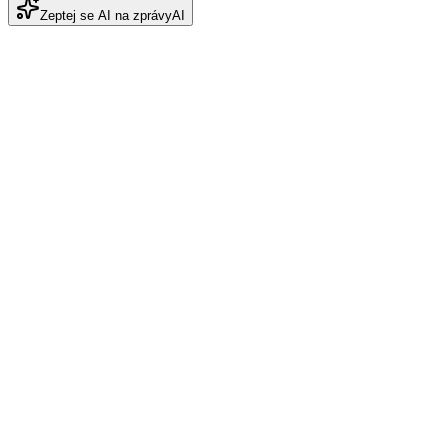
Zeptej se AI na zprávy
AI