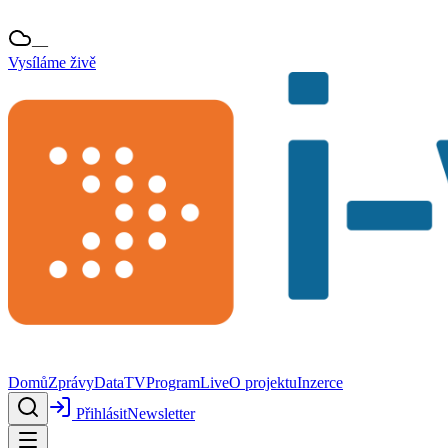
—
Vysíláme živě
Domů
Zprávy
Data
TV
Program
Live
O projektu
Inzerce
Přihlásit
Newsletter