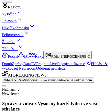
Regiony
Vysočina
Jihlavsko
Havlíčkobrodsko
Pelhřimovsko
Žďársko
Třebíčsko
Počasí
D1
Řeky
Rádio ENERGIC
ENERGIC
Domů
Zprávy
Data
TV
Program
Live
O projektu
Inzerce
Přihlásit &
vyzkoušet Newsroom
Odebírat newsletter
AI BREAKING NEWS
Vítejte v TV i-Vysočina.CZ — admin redakce na /admin_phm
Načítám…
Newsletter
Zprávy a videa z Vysočiny každý týden ve vaší
schránce