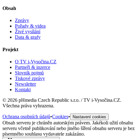
Obsah
Zprávy
Pořady & videa
Živé vysílání
Data & grafy
Projekt
O TV i-Vysočina.CZ
Partneři & inzerce
Slovník pojmů
Tiskové zprávy
Newsletter
Kontakt
©
2026
pHmedia Czech Republic s.r.o. / TV i-Vysočina.CZ.
Všechna práva vyhrazena.
Ochrana osobních údajů
•
Cookies
•
Nastavení cookies
Obsah serveru je chráněn autorským právem. Jakékoli užití obsahu
serveru včetně publikování nebo jiného šíření obsahu serveru je bez
písemného souhlasu vydavatele zakázáno.