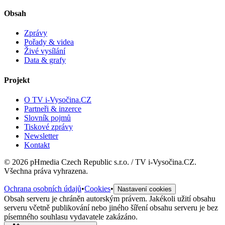
Obsah
Zprávy
Pořady & videa
Živé vysílání
Data & grafy
Projekt
O TV i-Vysočina.CZ
Partneři & inzerce
Slovník pojmů
Tiskové zprávy
Newsletter
Kontakt
©
2026
pHmedia Czech Republic s.r.o. / TV i-Vysočina.CZ.
Všechna práva vyhrazena.
Ochrana osobních údajů
•
Cookies
•
Nastavení cookies
Obsah serveru je chráněn autorským právem. Jakékoli užití obsahu
serveru včetně publikování nebo jiného šíření obsahu serveru je bez
písemného souhlasu vydavatele zakázáno.