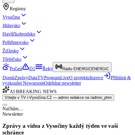
Regiony
Vysočina
Jihlavsko
Havlíčkobrodsko
Pelhřimovsko
Žďársko
Třebíčsko
Počasí
D1
Řeky
Rádio ENERGIC
ENERGIC
Domů
Zprávy
Data
TV
Program
Live
O projektu
Inzerce
Přihlásit &
vyzkoušet Newsroom
Odebírat newsletter
AI BREAKING NEWS
Vítejte v TV i-Vysočina.CZ — admin redakce na /admin_phm
Načítám…
Newsletter
Zprávy a videa z Vysočiny každý týden ve vaší
schránce