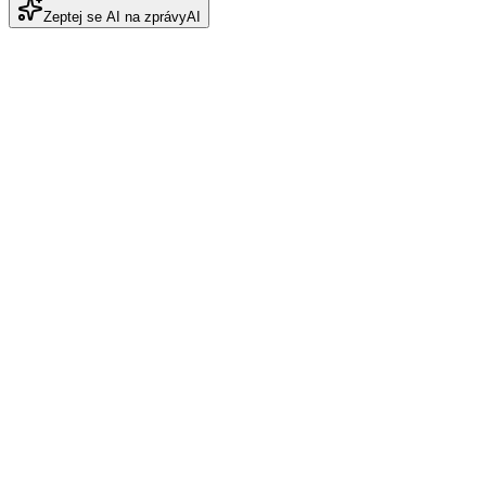
Zeptej se AI na zprávy
AI