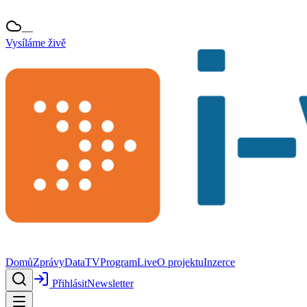
—
Vysíláme živě
Domů
Zprávy
Data
TV
Program
Live
O projektu
Inzerce
Přihlásit
Newsletter