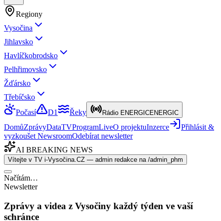
Regiony
Vysočina
Jihlavsko
Havlíčkobrodsko
Pelhřimovsko
Žďársko
Třebíčsko
Počasí
D1
Řeky
Rádio ENERGIC
ENERGIC
Domů
Zprávy
Data
TV
Program
Live
O projektu
Inzerce
Přihlásit &
vyzkoušet Newsroom
Odebírat newsletter
AI BREAKING NEWS
Vítejte v TV i-Vysočina.CZ — admin redakce na /admin_phm
Načítám…
Newsletter
Zprávy a videa z Vysočiny každý týden ve vaší
schránce