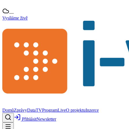
—
Vysíláme živě
Domů
Zprávy
Data
TV
Program
Live
O projektu
Inzerce
Přihlásit
Newsletter