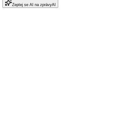
Zeptej se AI na zprávy
AI