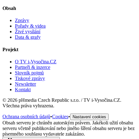
Obsah
Zprávy
Pořady & videa
Živé vysílání
Data & grafy
Projekt
O TV i-Vysočina.CZ
Partneři & inzerce
Slovník pojmů
Tiskové zprávy
Newsletter
Kontakt
©
2026
pHmedia Czech Republic s.r.o. / TV i-Vysočina.CZ.
Všechna práva vyhrazena.
Ochrana osobních údajů
•
Cookies
•
Nastavení cookies
Obsah serveru je chráněn autorským právem. Jakékoli užití obsahu
serveru včetně publikování nebo jiného šíření obsahu serveru je bez
písemného souhlasu vydavatele zakázáno.