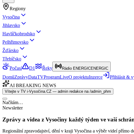
Regiony
Vysočina
Jihlavsko
Havlíčkobrodsko
Pelhřimovsko
Žďársko
Třebíčsko
Počasí
D1
Řeky
Rádio ENERGIC
ENERGIC
Domů
Zprávy
Data
TV
Program
Live
O projektu
Inzerce
Přihlásit &
AI BREAKING NEWS
Vítejte v TV i-Vysočina.CZ — admin redakce na /admin_phm
Načítám…
Newsletter
Zprávy a videa z Vysočiny každý týden ve vaší schrá
Regionální zpravodajství, dění v kraji Vysočina a výběr videí přímo d