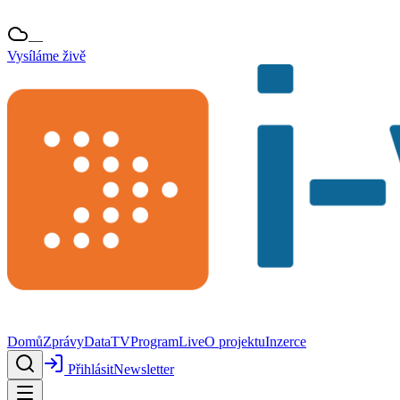
—
Vysíláme živě
Domů
Zprávy
Data
TV
Program
Live
O projektu
Inzerce
Přihlásit
Newsletter