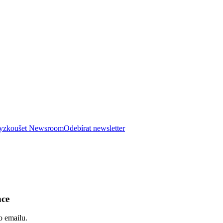
 vyzkoušet Newsroom
Odebírat newsletter
nce
o emailu.