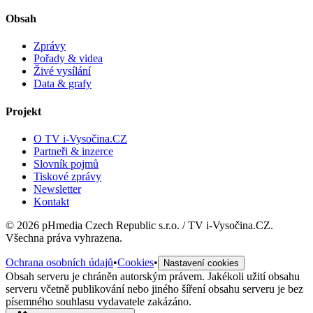
Obsah
Zprávy
Pořady & videa
Živé vysílání
Data & grafy
Projekt
O TV i-Vysočina.CZ
Partneři & inzerce
Slovník pojmů
Tiskové zprávy
Newsletter
Kontakt
©
2026
pHmedia Czech Republic s.r.o. / TV i-Vysočina.CZ.
Všechna práva vyhrazena.
Ochrana osobních údajů
•
Cookies
•
Nastavení cookies
Obsah serveru je chráněn autorským právem. Jakékoli užití obsahu
serveru včetně publikování nebo jiného šíření obsahu serveru je bez
písemného souhlasu vydavatele zakázáno.