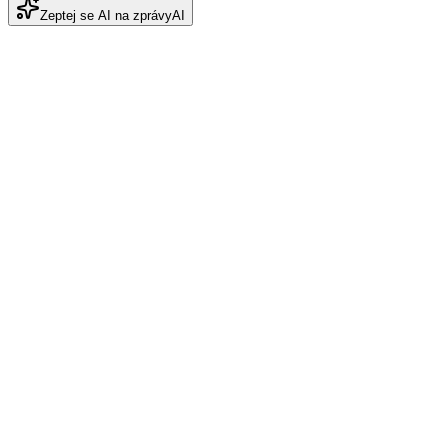
Zeptej se AI na zprávy
AI