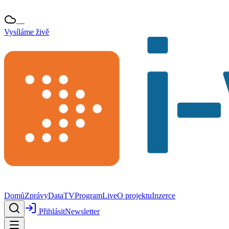
—
Vysíláme živě
Domů
Zprávy
Data
TV
Program
Live
O projektu
Inzerce
Přihlásit
Newsletter