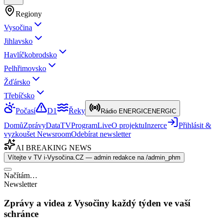
Regiony
Vysočina
Jihlavsko
Havlíčkobrodsko
Pelhřimovsko
Žďársko
Třebíčsko
Počasí
D1
Řeky
Rádio ENERGIC
ENERGIC
Domů
Zprávy
Data
TV
Program
Live
O projektu
Inzerce
Přihlásit &
vyzkoušet Newsroom
Odebírat newsletter
AI BREAKING NEWS
Vítejte v TV i-Vysočina.CZ — admin redakce na /admin_phm
Načítám…
Newsletter
Zprávy a videa z Vysočiny každý týden ve vaší
schránce