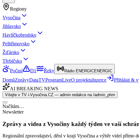
Regiony
Vysočina
Jihlavsko
Havlíčkobrodsko
Pelhřimovsko
Žďársko
Třebíčsko
Počasí
D1
Řeky
Rádio ENERGIC
ENERGIC
Domů
Zprávy
Data
TV
Program
Live
O projektu
Inzerce
Přihlásit &
AI BREAKING NEWS
Vítejte v TV i-Vysočina.CZ — admin redakce na /admin_phm
Načítám…
Newsletter
Zprávy a videa z Vysočiny každý týden ve vaší schrá
Regionální zpravodajství, dění v kraji Vysočina a výběr videí přímo d