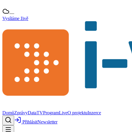
—
Vysíláme živě
Domů
Zprávy
Data
TV
Program
Live
O projektu
Inzerce
Přihlásit
Newsletter