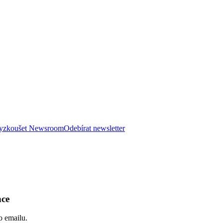
 vyzkoušet Newsroom
Odebírat newsletter
nce
o emailu.