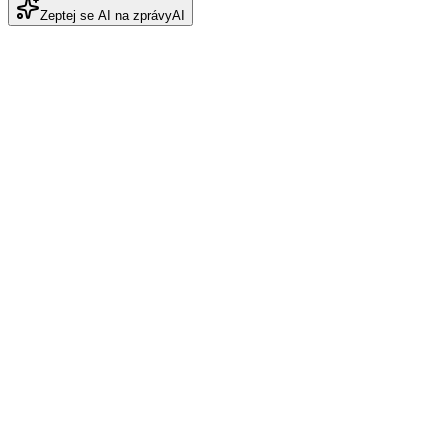
Zeptej se AI na zprávy
AI