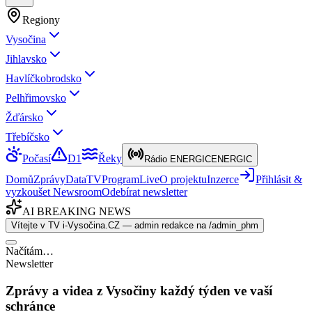
Regiony
Vysočina
Jihlavsko
Havlíčkobrodsko
Pelhřimovsko
Žďársko
Třebíčsko
Počasí
D1
Řeky
Rádio ENERGIC
ENERGIC
Domů
Zprávy
Data
TV
Program
Live
O projektu
Inzerce
Přihlásit &
vyzkoušet Newsroom
Odebírat newsletter
AI BREAKING NEWS
Vítejte v TV i-Vysočina.CZ — admin redakce na /admin_phm
Načítám…
Newsletter
Zprávy a videa z Vysočiny každý týden ve vaší
schránce