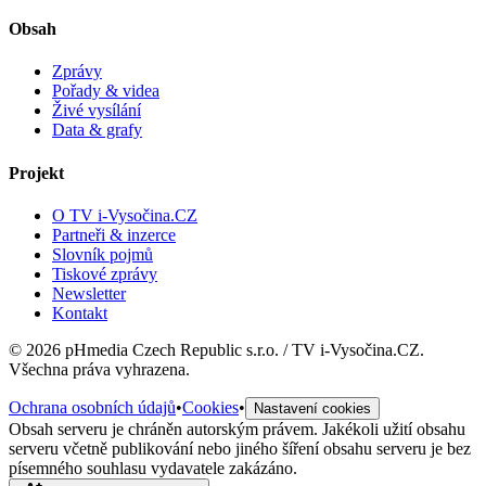
Obsah
Zprávy
Pořady & videa
Živé vysílání
Data & grafy
Projekt
O TV i-Vysočina.CZ
Partneři & inzerce
Slovník pojmů
Tiskové zprávy
Newsletter
Kontakt
©
2026
pHmedia Czech Republic s.r.o. / TV i-Vysočina.CZ.
Všechna práva vyhrazena.
Ochrana osobních údajů
•
Cookies
•
Nastavení cookies
Obsah serveru je chráněn autorským právem. Jakékoli užití obsahu
serveru včetně publikování nebo jiného šíření obsahu serveru je bez
písemného souhlasu vydavatele zakázáno.