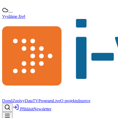
—
Vysíláme živě
Domů
Zprávy
Data
TV
Program
Live
O projektu
Inzerce
Přihlásit
Newsletter