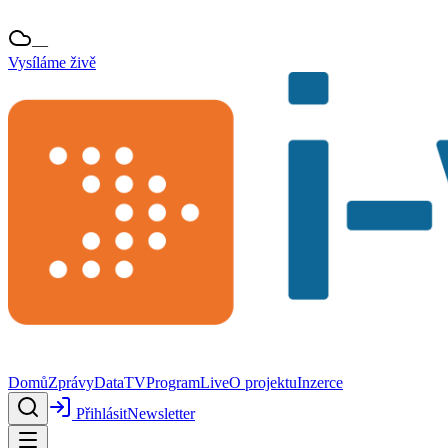
—
Vysíláme živě
Domů
Zprávy
Data
TV
Program
Live
O projektu
Inzerce
Přihlásit
Newsletter