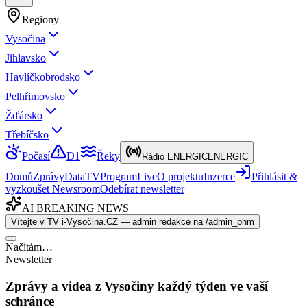
Regiony
Vysočina
Jihlavsko
Havlíčkobrodsko
Pelhřimovsko
Žďársko
Třebíčsko
Počasí
D1
Řeky
Rádio ENERGIC
ENERGIC
Domů
Zprávy
Data
TV
Program
Live
O projektu
Inzerce
Přihlásit &
vyzkoušet Newsroom
Odebírat newsletter
AI BREAKING NEWS
Vítejte v TV i-Vysočina.CZ — admin redakce na /admin_phm
Načítám…
Newsletter
Zprávy a videa z Vysočiny každý týden ve vaší
schránce