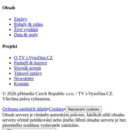
Obsah
Zprávy
Pořady & videa
Živé vysílání
Data & grafy
Projekt
O TV i-Vysočina.CZ
Partneři & inzerce
Slovník pojmů
Tiskové zprávy
Newsletter
Kontakt
©
2026
pHmedia Czech Republic s.r.o. / TV i-Vysočina.CZ.
Všechna práva vyhrazena.
Ochrana osobních údajů
•
Cookies
•
Nastavení cookies
Obsah serveru je chráněn autorským právem. Jakékoli užití obsahu
serveru včetně publikování nebo jiného šíření obsahu serveru je bez
písemného souhlasu vydavatele zakázáno.