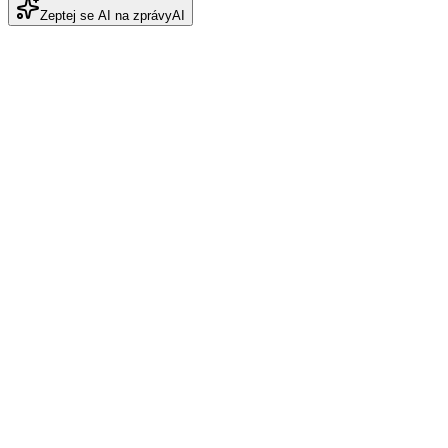
Zeptej se AI na zprávy
AI