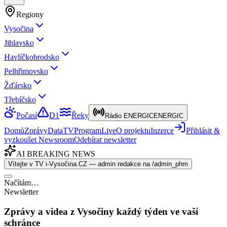
Regiony
Vysočina
Jihlavsko
Havlíčkobrodsko
Pelhřimovsko
Žďársko
Třebíčsko
Počasí
D1
Řeky
Rádio ENERGIC
ENERGIC
Domů
Zprávy
Data
TV
Program
Live
O projektu
Inzerce
Přihlásit &
vyzkoušet Newsroom
Odebírat newsletter
AI BREAKING NEWS
Vítejte v TV i-Vysočina.CZ — admin redakce na /admin_phm
Načítám…
Newsletter
Zprávy a videa z Vysočiny každý týden ve vaší
schránce