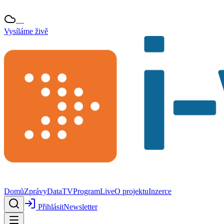
—
Vysíláme živě
Domů
Zprávy
Data
TV
Program
Live
O projektu
Inzerce
Přihlásit
Newsletter