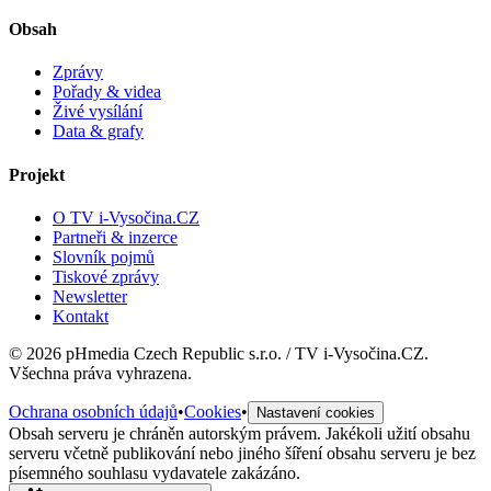
Obsah
Zprávy
Pořady & videa
Živé vysílání
Data & grafy
Projekt
O TV i-Vysočina.CZ
Partneři & inzerce
Slovník pojmů
Tiskové zprávy
Newsletter
Kontakt
©
2026
pHmedia Czech Republic s.r.o. / TV i-Vysočina.CZ.
Všechna práva vyhrazena.
Ochrana osobních údajů
•
Cookies
•
Nastavení cookies
Obsah serveru je chráněn autorským právem. Jakékoli užití obsahu
serveru včetně publikování nebo jiného šíření obsahu serveru je bez
písemného souhlasu vydavatele zakázáno.