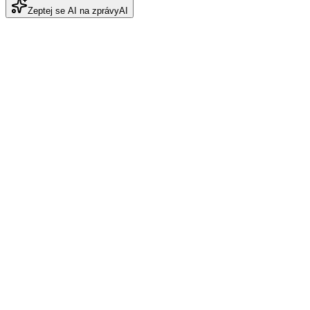
Zeptej se AI na zprávy
AI