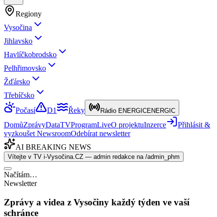
Regiony
Vysočina
Jihlavsko
Havlíčkobrodsko
Pelhřimovsko
Žďársko
Třebíčsko
Počasí
D1
Řeky
Rádio ENERGIC
ENERGIC
Domů
Zprávy
Data
TV
Program
Live
O projektu
Inzerce
Přihlásit &
vyzkoušet Newsroom
Odebírat newsletter
AI BREAKING NEWS
Vítejte v TV i-Vysočina.CZ — admin redakce na /admin_phm
Načítám…
Newsletter
Zprávy a videa z Vysočiny každý týden ve vaší
schránce