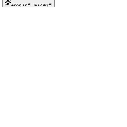
Zeptej se AI na zprávy
AI