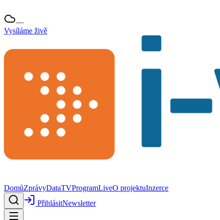
—
Vysíláme živě
Domů
Zprávy
Data
TV
Program
Live
O projektu
Inzerce
Přihlásit
Newsletter