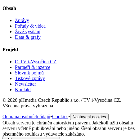
Obsah
Zprávy
Pořady & videa
Živé vysílání
Data & grafy
Projekt
O TV i-Vysočina.CZ
Partneři & inzerce
Slovník pojmů
Tiskové zprávy
Newsletter
Kontakt
©
2026
pHmedia Czech Republic s.r.o. / TV i-Vysočina.CZ.
Všechna práva vyhrazena.
Ochrana osobních údajů
•
Cookies
•
Nastavení cookies
Obsah serveru je chráněn autorským právem. Jakékoli užití obsahu
serveru včetně publikování nebo jiného šíření obsahu serveru je bez
písemného souhlasu vydavatele zakázáno.