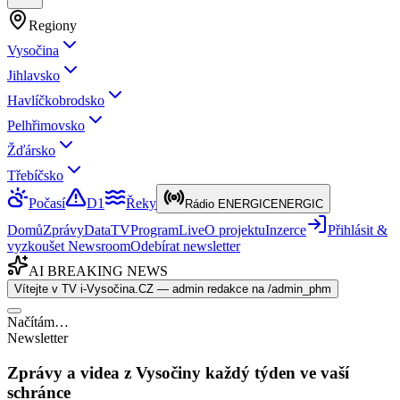
Regiony
Vysočina
Jihlavsko
Havlíčkobrodsko
Pelhřimovsko
Žďársko
Třebíčsko
Počasí
D1
Řeky
Rádio ENERGIC
ENERGIC
Domů
Zprávy
Data
TV
Program
Live
O projektu
Inzerce
Přihlásit &
vyzkoušet Newsroom
Odebírat newsletter
AI BREAKING NEWS
Vítejte v TV i-Vysočina.CZ — admin redakce na /admin_phm
Načítám…
Newsletter
Zprávy a videa z Vysočiny každý týden ve vaší
schránce