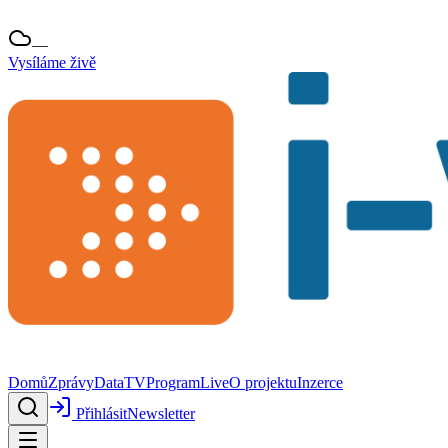
—
Vysíláme živě
Domů
Zprávy
Data
TV
Program
Live
O projektu
Inzerce
Přihlásit
Newsletter