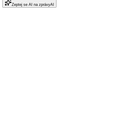
Zeptej se AI na zprávy
AI