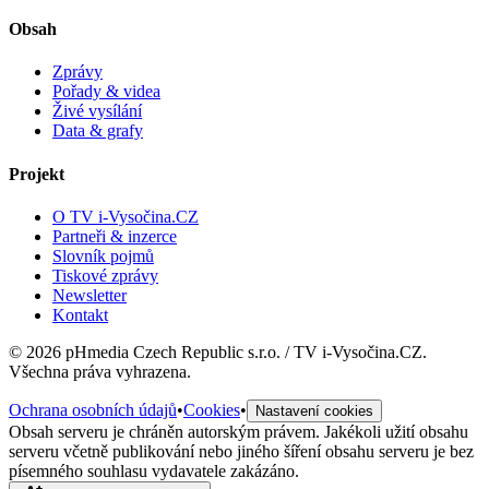
Obsah
Zprávy
Pořady & videa
Živé vysílání
Data & grafy
Projekt
O TV i-Vysočina.CZ
Partneři & inzerce
Slovník pojmů
Tiskové zprávy
Newsletter
Kontakt
©
2026
pHmedia Czech Republic s.r.o. / TV i-Vysočina.CZ.
Všechna práva vyhrazena.
Ochrana osobních údajů
•
Cookies
•
Nastavení cookies
Obsah serveru je chráněn autorským právem. Jakékoli užití obsahu
serveru včetně publikování nebo jiného šíření obsahu serveru je bez
písemného souhlasu vydavatele zakázáno.