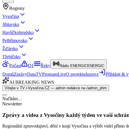
Regiony
Vysočina
Jihlavsko
Havlíčkobrodsko
Pelhřimovsko
Žďársko
Třebíčsko
Počasí
D1
Řeky
Rádio ENERGIC
ENERGIC
Domů
Zprávy
Data
TV
Program
Live
O projektu
Inzerce
Přihlásit &
AI BREAKING NEWS
Vítejte v TV i-Vysočina.CZ — admin redakce na /admin_phm
Načítám…
Newsletter
Zprávy a videa z Vysočiny každý týden ve vaší schrá
Regionální zpravodajství, dění v kraji Vysočina a výběr videí přímo d