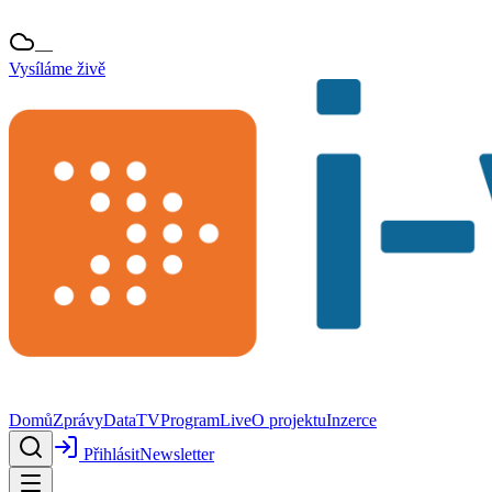
—
Vysíláme živě
Domů
Zprávy
Data
TV
Program
Live
O projektu
Inzerce
Přihlásit
Newsletter