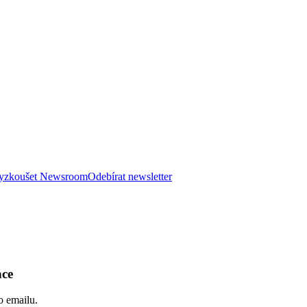
 vyzkoušet Newsroom
Odebírat newsletter
nce
o emailu.