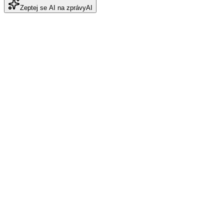
Zeptej se AI na zprávy
AI