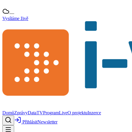
—
Vysíláme živě
Domů
Zprávy
Data
TV
Program
Live
O projektu
Inzerce
Přihlásit
Newsletter