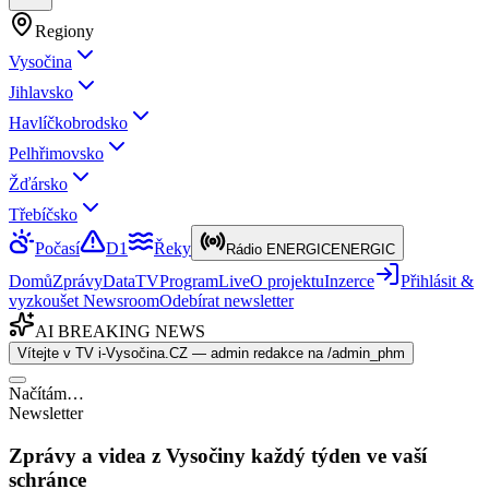
Regiony
Vysočina
Jihlavsko
Havlíčkobrodsko
Pelhřimovsko
Žďársko
Třebíčsko
Počasí
D1
Řeky
Rádio ENERGIC
ENERGIC
Domů
Zprávy
Data
TV
Program
Live
O projektu
Inzerce
Přihlásit &
vyzkoušet Newsroom
Odebírat newsletter
AI BREAKING NEWS
Vítejte v TV i-Vysočina.CZ — admin redakce na /admin_phm
Načítám…
Newsletter
Zprávy a videa z Vysočiny každý týden ve vaší
schránce