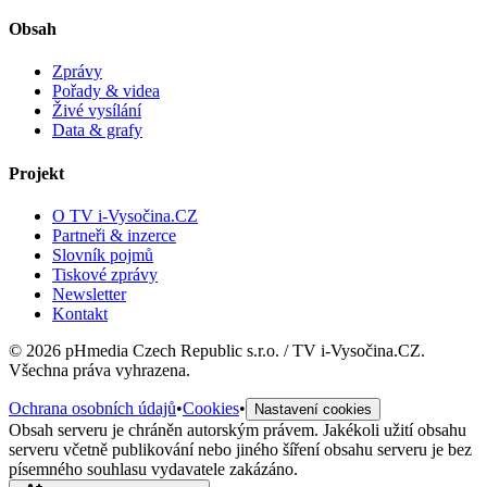
Obsah
Zprávy
Pořady & videa
Živé vysílání
Data & grafy
Projekt
O TV i-Vysočina.CZ
Partneři & inzerce
Slovník pojmů
Tiskové zprávy
Newsletter
Kontakt
©
2026
pHmedia Czech Republic s.r.o. / TV i-Vysočina.CZ.
Všechna práva vyhrazena.
Ochrana osobních údajů
•
Cookies
•
Nastavení cookies
Obsah serveru je chráněn autorským právem. Jakékoli užití obsahu
serveru včetně publikování nebo jiného šíření obsahu serveru je bez
písemného souhlasu vydavatele zakázáno.