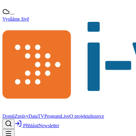
—
Vysíláme živě
Domů
Zprávy
Data
TV
Program
Live
O projektu
Inzerce
Přihlásit
Newsletter