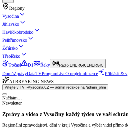
Regiony
Vysočina
Jihlavsko
Havlíčkobrodsko
Pelhřimovsko
Žďársko
Třebíčsko
Počasí
D1
Řeky
Rádio ENERGIC
ENERGIC
Domů
Zprávy
Data
TV
Program
Live
O projektu
Inzerce
Přihlásit &
AI BREAKING NEWS
Vítejte v TV i-Vysočina.CZ — admin redakce na /admin_phm
Načítám…
Newsletter
Zprávy a videa z Vysočiny každý týden ve vaší schrá
Regionální zpravodajství, dění v kraji Vysočina a výběr videí přímo d