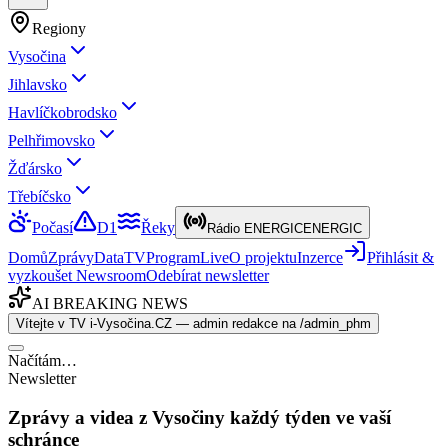
Regiony
Vysočina
Jihlavsko
Havlíčkobrodsko
Pelhřimovsko
Žďársko
Třebíčsko
Počasí
D1
Řeky
Rádio ENERGIC
ENERGIC
Domů
Zprávy
Data
TV
Program
Live
O projektu
Inzerce
Přihlásit &
vyzkoušet Newsroom
Odebírat newsletter
AI BREAKING NEWS
Vítejte v TV i-Vysočina.CZ — admin redakce na /admin_phm
Načítám…
Newsletter
Zprávy a videa z Vysočiny každý týden ve vaší
schránce