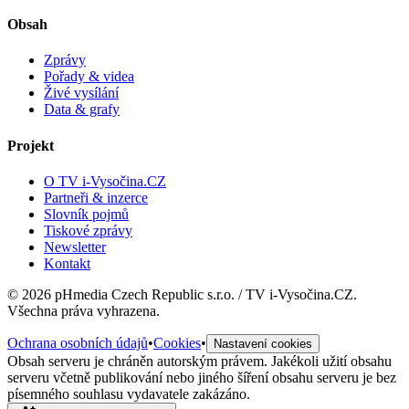
Obsah
Zprávy
Pořady & videa
Živé vysílání
Data & grafy
Projekt
O TV i-Vysočina.CZ
Partneři & inzerce
Slovník pojmů
Tiskové zprávy
Newsletter
Kontakt
©
2026
pHmedia Czech Republic s.r.o. / TV i-Vysočina.CZ.
Všechna práva vyhrazena.
Ochrana osobních údajů
•
Cookies
•
Nastavení cookies
Obsah serveru je chráněn autorským právem. Jakékoli užití obsahu
serveru včetně publikování nebo jiného šíření obsahu serveru je bez
písemného souhlasu vydavatele zakázáno.