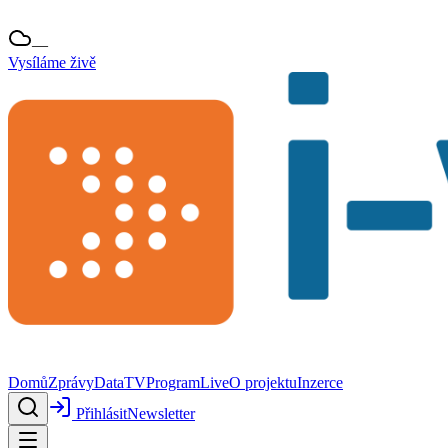
—
Vysíláme živě
Domů
Zprávy
Data
TV
Program
Live
O projektu
Inzerce
Přihlásit
Newsletter