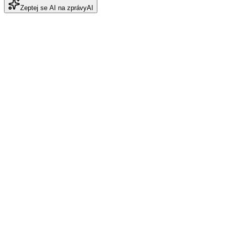
Zeptej se AI na zprávy
AI