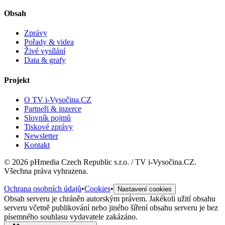
Obsah
Zprávy
Pořady & videa
Živé vysílání
Data & grafy
Projekt
O TV i-Vysočina.CZ
Partneři & inzerce
Slovník pojmů
Tiskové zprávy
Newsletter
Kontakt
©
2026
pHmedia Czech Republic s.r.o. / TV i-Vysočina.CZ.
Všechna práva vyhrazena.
Ochrana osobních údajů
•
Cookies
•
Nastavení cookies
Obsah serveru je chráněn autorským právem. Jakékoli užití obsahu
serveru včetně publikování nebo jiného šíření obsahu serveru je bez
písemného souhlasu vydavatele zakázáno.