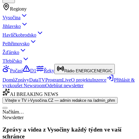
Regiony
Vysočina
Jihlavsko
Havlíčkobrodsko
Pelhřimovsko
Žďársko
Třebíčsko
Počasí
D1
Řeky
Rádio ENERGIC
ENERGIC
Domů
Zprávy
Data
TV
Program
Live
O projektu
Inzerce
Přihlásit &
vyzkoušet Newsroom
Odebírat newsletter
AI BREAKING NEWS
Vítejte v TV i-Vysočina.CZ — admin redakce na /admin_phm
Načítám…
Newsletter
Zprávy a videa z Vysočiny každý týden ve vaší
schránce