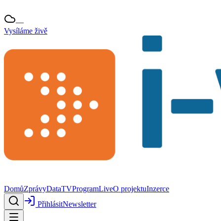
—
Vysíláme živě
Domů
Zprávy
Data
TV
Program
Live
O projektu
Inzerce
Přihlásit
Newsletter