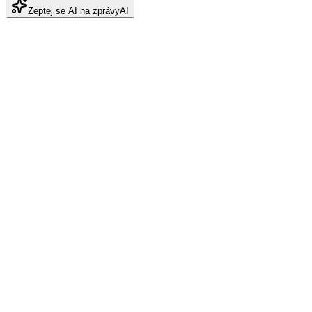
Zeptej se AI na zprávy
AI