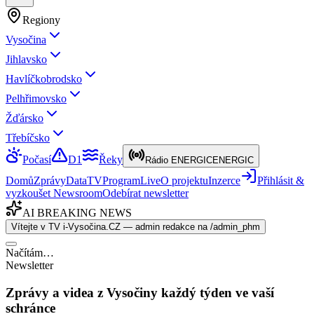
Regiony
Vysočina
Jihlavsko
Havlíčkobrodsko
Pelhřimovsko
Žďársko
Třebíčsko
Počasí
D1
Řeky
Rádio ENERGIC
ENERGIC
Domů
Zprávy
Data
TV
Program
Live
O projektu
Inzerce
Přihlásit &
vyzkoušet Newsroom
Odebírat newsletter
AI BREAKING NEWS
Vítejte v TV i-Vysočina.CZ — admin redakce na /admin_phm
Načítám…
Newsletter
Zprávy a videa z Vysočiny každý týden ve vaší
schránce