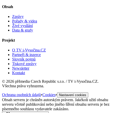
Obsah
Zprávy
Pořady & videa
Živé vysílání
Data & grafy
Projekt
O TV i-Vysočina.CZ
Partneři & inzerce
Slovník pojmů
Tiskové zprávy
Newsletter
Kontakt
©
2026
pHmedia Czech Republic s.r.o. / TV i-Vysočina.CZ.
Všechna práva vyhrazena.
Ochrana osobních údajů
•
Cookies
•
Nastavení cookies
Obsah serveru je chráněn autorským právem. Jakékoli užití obsahu
serveru včetně publikování nebo jiného šíření obsahu serveru je bez
písemného souhlasu vydavatele zakázáno.