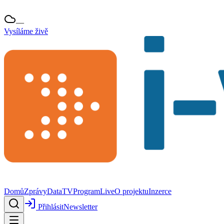
—
Vysíláme živě
Domů
Zprávy
Data
TV
Program
Live
O projektu
Inzerce
Přihlásit
Newsletter