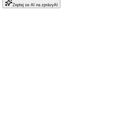
Zeptej se AI na zprávy
AI