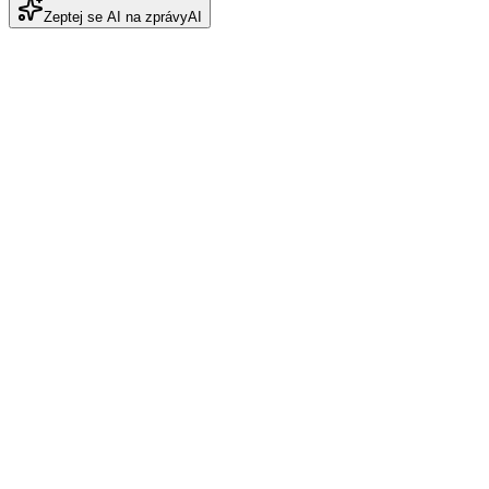
Zeptej se AI na zprávy
AI