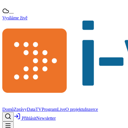
—
Vysíláme živě
Domů
Zprávy
Data
TV
Program
Live
O projektu
Inzerce
Přihlásit
Newsletter