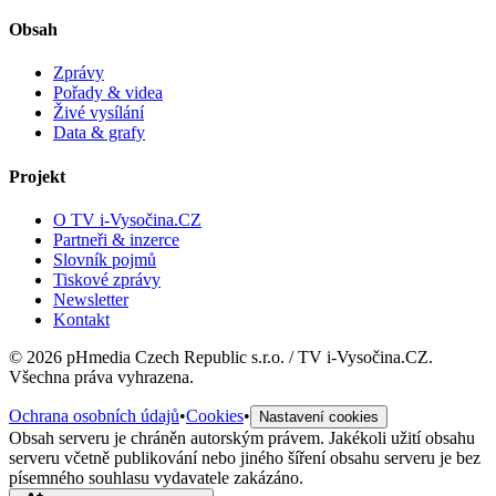
Obsah
Zprávy
Pořady & videa
Živé vysílání
Data & grafy
Projekt
O TV i-Vysočina.CZ
Partneři & inzerce
Slovník pojmů
Tiskové zprávy
Newsletter
Kontakt
©
2026
pHmedia Czech Republic s.r.o. / TV i-Vysočina.CZ.
Všechna práva vyhrazena.
Ochrana osobních údajů
•
Cookies
•
Nastavení cookies
Obsah serveru je chráněn autorským právem. Jakékoli užití obsahu
serveru včetně publikování nebo jiného šíření obsahu serveru je bez
písemného souhlasu vydavatele zakázáno.