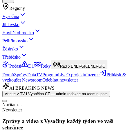
Regiony
Vysočina
Jihlavsko
Havlíčkobrodsko
Pelhřimovsko
Žďársko
Třebíčsko
Počasí
D1
Řeky
Rádio ENERGIC
ENERGIC
Domů
Zprávy
Data
TV
Program
Live
O projektu
Inzerce
Přihlásit &
vyzkoušet Newsroom
Odebírat newsletter
AI BREAKING NEWS
Vítejte v TV i-Vysočina.CZ — admin redakce na /admin_phm
Načítám…
Newsletter
Zprávy a videa z Vysočiny každý týden ve vaší
schránce