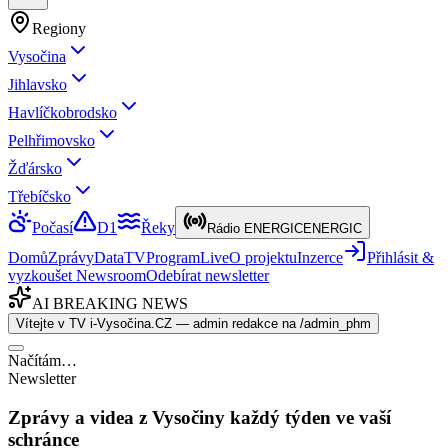
Regiony
Vysočina
Jihlavsko
Havlíčkobrodsko
Pelhřimovsko
Žďársko
Třebíčsko
Počasí
D1
Řeky
Rádio ENERGIC
ENERGIC
Domů
Zprávy
Data
TV
Program
Live
O projektu
Inzerce
Přihlásit &
vyzkoušet Newsroom
Odebírat newsletter
AI BREAKING NEWS
Vítejte v TV i-Vysočina.CZ — admin redakce na /admin_phm
Načítám…
Newsletter
Zprávy a videa z Vysočiny každý týden ve vaší
schránce