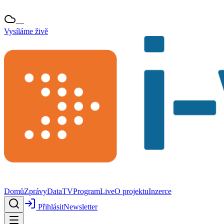
—
Vysíláme živě
Domů
Zprávy
Data
TV
Program
Live
O projektu
Inzerce
Přihlásit
Newsletter