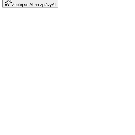
Zeptej se AI na zprávy
AI