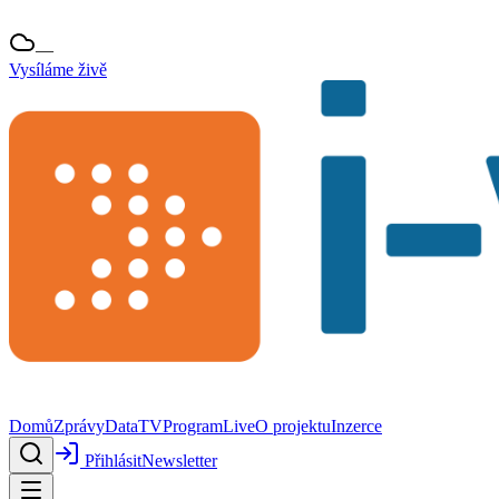
—
Vysíláme živě
Domů
Zprávy
Data
TV
Program
Live
O projektu
Inzerce
Přihlásit
Newsletter