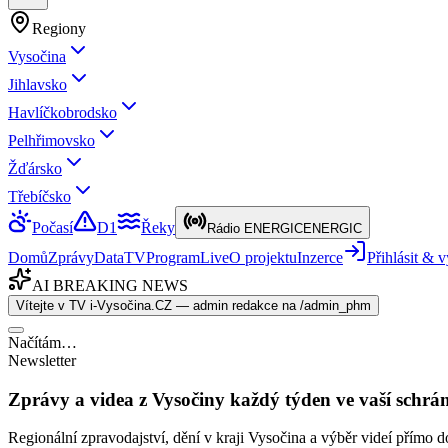
Regiony
Vysočina
Jihlavsko
Havlíčkobrodsko
Pelhřimovsko
Žďársko
Třebíčsko
Počasí
D1
Řeky
Rádio ENERGIC
ENERGIC
Domů
Zprávy
Data
TV
Program
Live
O projektu
Inzerce
Přihlásit &
AI BREAKING NEWS
Vítejte v TV i-Vysočina.CZ — admin redakce na /admin_phm
Načítám…
Newsletter
Zprávy a videa z Vysočiny každý týden ve vaší schrá
Regionální zpravodajství, dění v kraji Vysočina a výběr videí přímo d