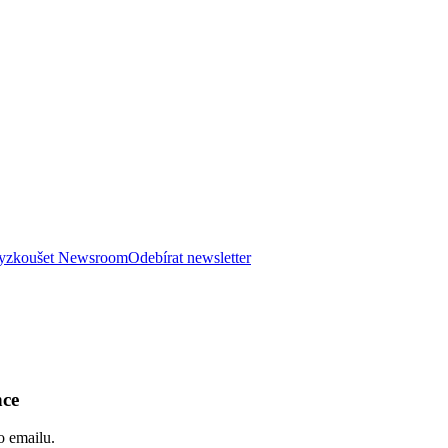
 vyzkoušet Newsroom
Odebírat newsletter
nce
o emailu.