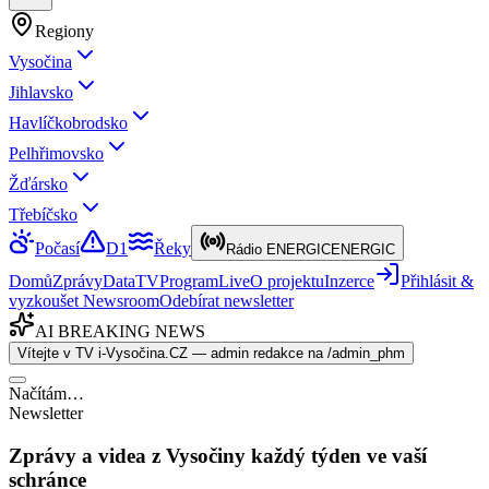
Regiony
Vysočina
Jihlavsko
Havlíčkobrodsko
Pelhřimovsko
Žďársko
Třebíčsko
Počasí
D1
Řeky
Rádio ENERGIC
ENERGIC
Domů
Zprávy
Data
TV
Program
Live
O projektu
Inzerce
Přihlásit &
vyzkoušet Newsroom
Odebírat newsletter
AI BREAKING NEWS
Vítejte v TV i-Vysočina.CZ — admin redakce na /admin_phm
Načítám…
Newsletter
Zprávy a videa z Vysočiny každý týden ve vaší
schránce