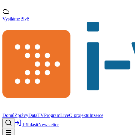
—
Vysíláme živě
Domů
Zprávy
Data
TV
Program
Live
O projektu
Inzerce
Přihlásit
Newsletter