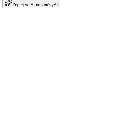
Zeptej se AI na zprávy
AI