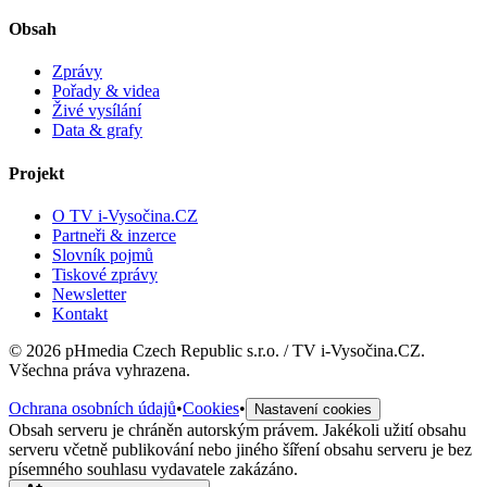
Obsah
Zprávy
Pořady & videa
Živé vysílání
Data & grafy
Projekt
O TV i-Vysočina.CZ
Partneři & inzerce
Slovník pojmů
Tiskové zprávy
Newsletter
Kontakt
©
2026
pHmedia Czech Republic s.r.o. / TV i-Vysočina.CZ.
Všechna práva vyhrazena.
Ochrana osobních údajů
•
Cookies
•
Nastavení cookies
Obsah serveru je chráněn autorským právem. Jakékoli užití obsahu
serveru včetně publikování nebo jiného šíření obsahu serveru je bez
písemného souhlasu vydavatele zakázáno.