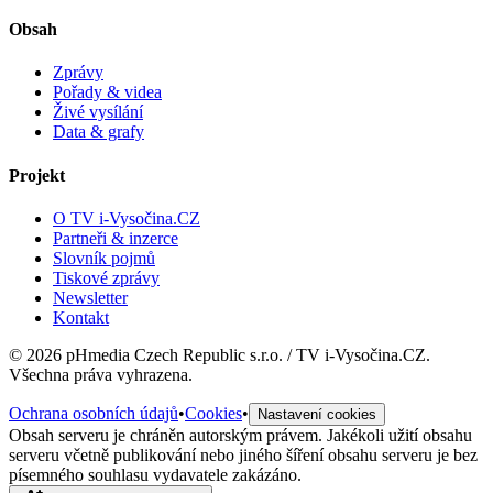
Obsah
Zprávy
Pořady & videa
Živé vysílání
Data & grafy
Projekt
O TV i-Vysočina.CZ
Partneři & inzerce
Slovník pojmů
Tiskové zprávy
Newsletter
Kontakt
©
2026
pHmedia Czech Republic s.r.o. / TV i-Vysočina.CZ.
Všechna práva vyhrazena.
Ochrana osobních údajů
•
Cookies
•
Nastavení cookies
Obsah serveru je chráněn autorským právem. Jakékoli užití obsahu
serveru včetně publikování nebo jiného šíření obsahu serveru je bez
písemného souhlasu vydavatele zakázáno.