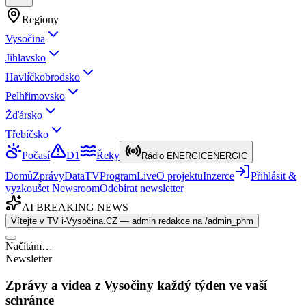
Regiony
Vysočina
Jihlavsko
Havlíčkobrodsko
Pelhřimovsko
Žďársko
Třebíčsko
Počasí
D1
Řeky
Rádio ENERGIC
ENERGIC
Domů
Zprávy
Data
TV
Program
Live
O projektu
Inzerce
Přihlásit &
vyzkoušet Newsroom
Odebírat newsletter
AI BREAKING NEWS
Vítejte v TV i-Vysočina.CZ — admin redakce na /admin_phm
Načítám…
Newsletter
Zprávy a videa z Vysočiny každý týden ve vaší
schránce