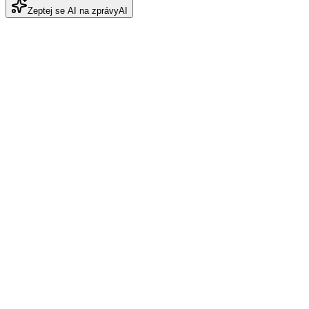
Zeptej se AI na zprávy
AI