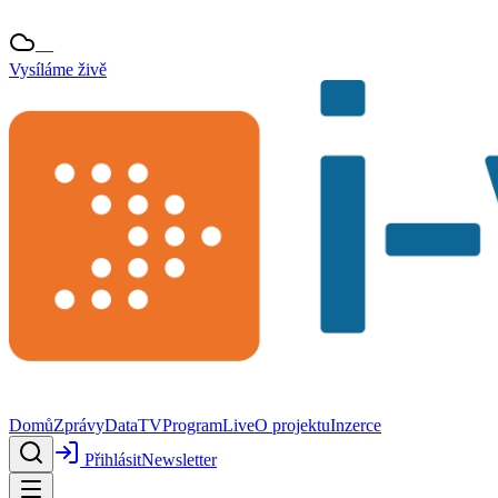
—
Vysíláme živě
Domů
Zprávy
Data
TV
Program
Live
O projektu
Inzerce
Přihlásit
Newsletter