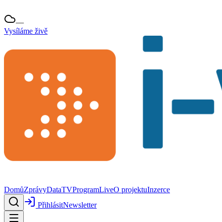
—
Vysíláme živě
Domů
Zprávy
Data
TV
Program
Live
O projektu
Inzerce
Přihlásit
Newsletter