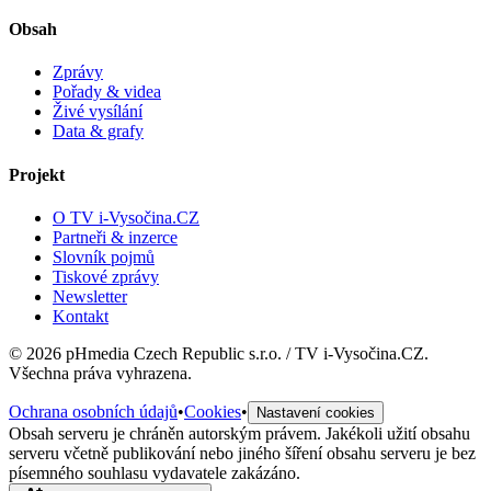
Obsah
Zprávy
Pořady & videa
Živé vysílání
Data & grafy
Projekt
O TV i-Vysočina.CZ
Partneři & inzerce
Slovník pojmů
Tiskové zprávy
Newsletter
Kontakt
©
2026
pHmedia Czech Republic s.r.o. / TV i-Vysočina.CZ.
Všechna práva vyhrazena.
Ochrana osobních údajů
•
Cookies
•
Nastavení cookies
Obsah serveru je chráněn autorským právem. Jakékoli užití obsahu
serveru včetně publikování nebo jiného šíření obsahu serveru je bez
písemného souhlasu vydavatele zakázáno.