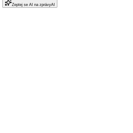
Zeptej se AI na zprávy
AI