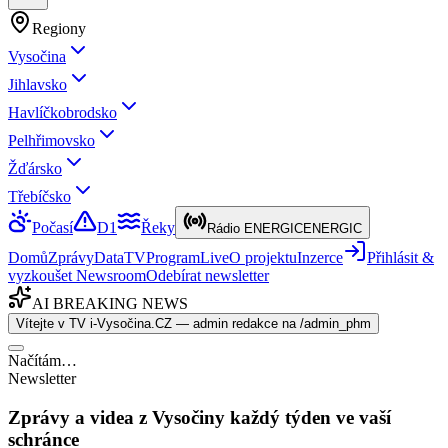
Regiony
Vysočina
Jihlavsko
Havlíčkobrodsko
Pelhřimovsko
Žďársko
Třebíčsko
Počasí
D1
Řeky
Rádio ENERGIC
ENERGIC
Domů
Zprávy
Data
TV
Program
Live
O projektu
Inzerce
Přihlásit &
vyzkoušet Newsroom
Odebírat newsletter
AI BREAKING NEWS
Vítejte v TV i-Vysočina.CZ — admin redakce na /admin_phm
Načítám…
Newsletter
Zprávy a videa z Vysočiny každý týden ve vaší
schránce