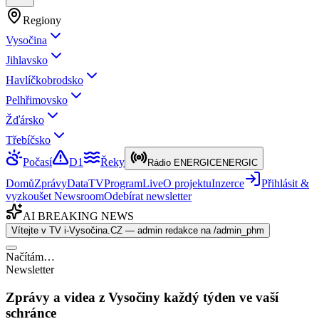
Regiony
Vysočina
Jihlavsko
Havlíčkobrodsko
Pelhřimovsko
Žďársko
Třebíčsko
Počasí
D1
Řeky
Rádio ENERGIC
ENERGIC
Domů
Zprávy
Data
TV
Program
Live
O projektu
Inzerce
Přihlásit &
vyzkoušet Newsroom
Odebírat newsletter
AI BREAKING NEWS
Vítejte v TV i-Vysočina.CZ — admin redakce na /admin_phm
Načítám…
Newsletter
Zprávy a videa z Vysočiny každý týden ve vaší
schránce