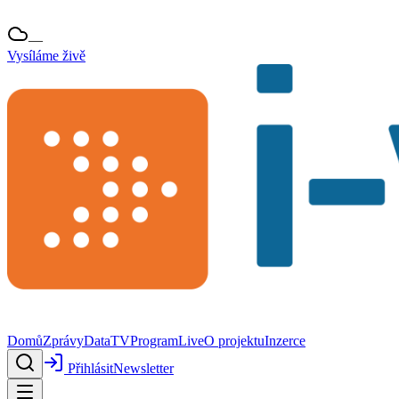
—
Vysíláme živě
Domů
Zprávy
Data
TV
Program
Live
O projektu
Inzerce
Přihlásit
Newsletter