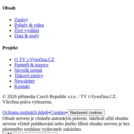
Obsah
Zprávy
Pořady & videa
Živé vysílání
Data & grafy
Projekt
O TV i-Vysočina.CZ
Partneři & inzerce
Slovník pojmů
Tiskové zprávy
Newsletter
Kontakt
©
2026
pHmedia Czech Republic s.r.o. / TV i-Vysočina.CZ.
Všechna práva vyhrazena.
Ochrana osobních údajů
•
Cookies
•
Nastavení cookies
Obsah serveru je chráněn autorským právem. Jakékoli užití obsahu
serveru včetně publikování nebo jiného šíření obsahu serveru je bez
písemného souhlasu vydavatele zakázáno.