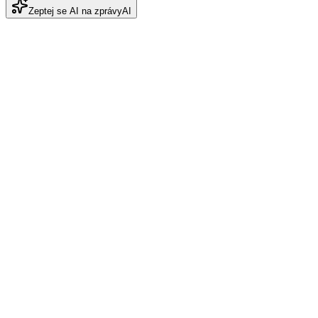
Zeptej se AI na zprávy
AI