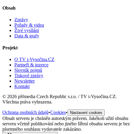
Obsah
Zprávy
Pořady & videa
Živé vysílání
Data & grafy
Projekt
O TV i-Vysočina.CZ
Partneři & inzerce
Slovník pojmů
Tiskové zprávy
Newsletter
Kontakt
©
2026
pHmedia Czech Republic s.r.o. / TV i-Vysočina.CZ.
Všechna práva vyhrazena.
Ochrana osobních údajů
•
Cookies
•
Nastavení cookies
Obsah serveru je chráněn autorským právem. Jakékoli užití obsahu
serveru včetně publikování nebo jiného šíření obsahu serveru je bez
písemného souhlasu vydavatele zakázáno.