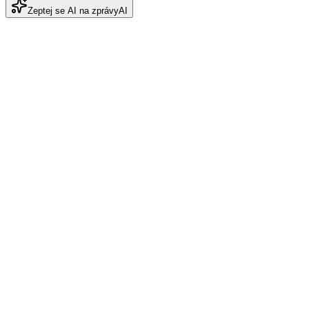
Zeptej se AI na zprávy
AI