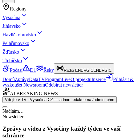
Regiony
Vysočina
Jihlavsko
Havlíčkobrodsko
Pelhřimovsko
Žďársko
Třebíčsko
Počasí
D1
Řeky
Rádio ENERGIC
ENERGIC
Domů
Zprávy
Data
TV
Program
Live
O projektu
Inzerce
Přihlásit &
vyzkoušet Newsroom
Odebírat newsletter
AI BREAKING NEWS
Vítejte v TV i-Vysočina.CZ — admin redakce na /admin_phm
Načítám…
Newsletter
Zprávy a videa z Vysočiny každý týden ve vaší
schránce