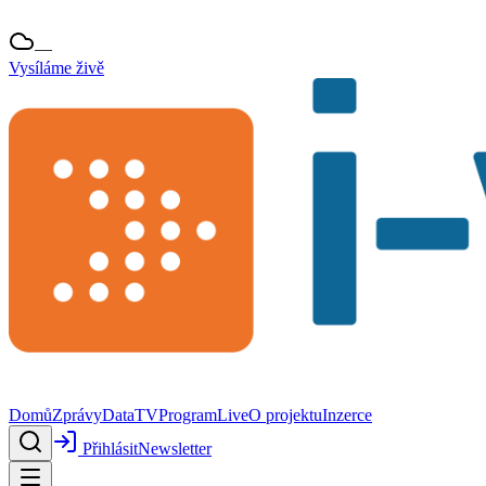
—
Vysíláme živě
Domů
Zprávy
Data
TV
Program
Live
O projektu
Inzerce
Přihlásit
Newsletter