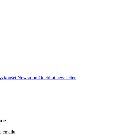
 vyzkoušet Newsroom
Odebírat newsletter
nce
o emailu.