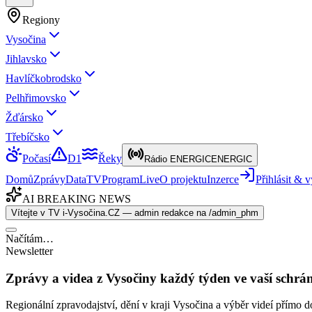
Regiony
Vysočina
Jihlavsko
Havlíčkobrodsko
Pelhřimovsko
Žďársko
Třebíčsko
Počasí
D1
Řeky
Rádio ENERGIC
ENERGIC
Domů
Zprávy
Data
TV
Program
Live
O projektu
Inzerce
Přihlásit &
AI BREAKING NEWS
Vítejte v TV i-Vysočina.CZ — admin redakce na /admin_phm
Načítám…
Newsletter
Zprávy a videa z Vysočiny každý týden ve vaší schrá
Regionální zpravodajství, dění v kraji Vysočina a výběr videí přímo d