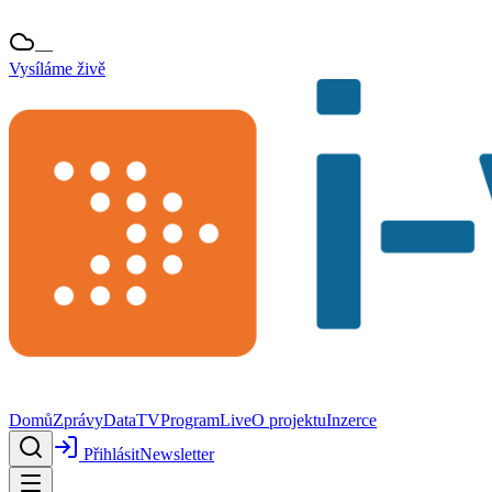
—
Vysíláme živě
Domů
Zprávy
Data
TV
Program
Live
O projektu
Inzerce
Přihlásit
Newsletter